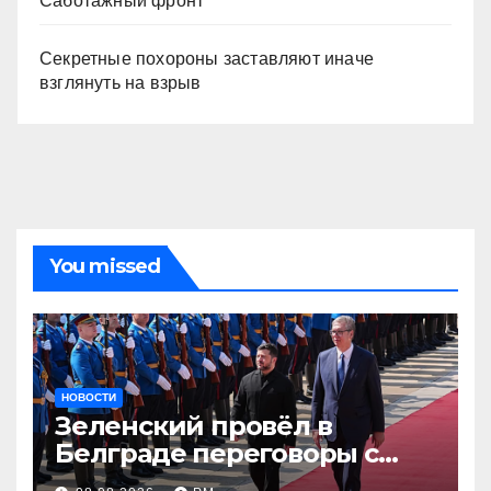
Саботажный фронт
Секретные похороны заставляют иначе
взглянуть на взрыв
You missed
НОВОСТИ
Зеленский провёл в
Белграде переговоры с
Вучичем