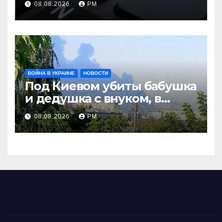
08.08.2026
РМ
терроризму
ВОЙНА В УКРАИНЕ
НОВОСТИ
Под Киевом убиты бабушка
и дедушка с внуком, в
Поволжье и на Кубани
08.08.2026
РМ
вновь горят НПЗ