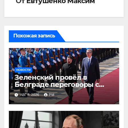
От
Евтушенко Максим
Похожая запись
НОВОСТИ
Зеленский провёл в
Белграде переговоры с
Вучичем
АВГ 8, 2026
РМ