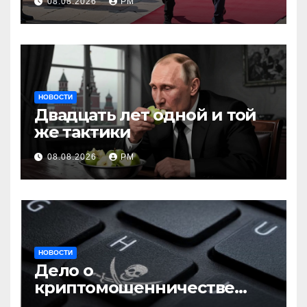
08.08.2026
РМ
НОВОСТИ
Двадцать лет одной и той
же тактики
08.08.2026
РМ
НОВОСТИ
Дело о
криптомошенничестве
оборачивают в содействие