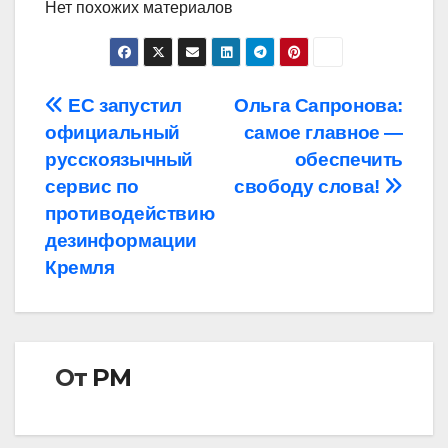
Нет похожих материалов
Навигация
ЕС запустил
Ольга Сапронова:
официальный
самое главное —
по
русскоязычный
обеспечить
записям
сервис по
свободу слова!
противодействию
дезинформации
Кремля
От
РМ