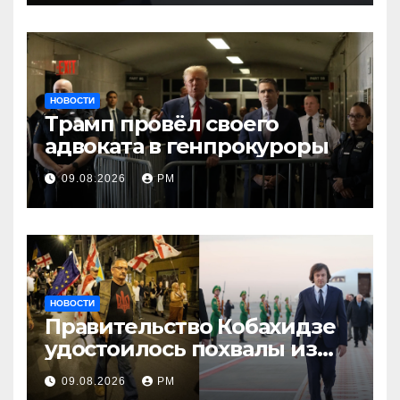
мира»
НОВОСТИ
Трамп провёл своего
адвоката в генпрокуроры
09.08.2026
РМ
НОВОСТИ
Правительство Кобахидзе
удостоилось похвалы из
Москвы
09.08.2026
РМ