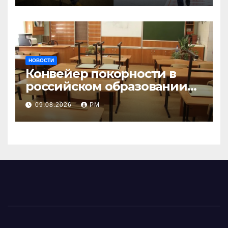
НОВОСТИ
Конвейер покорности в
российском образовании
наталкивается на
09.08.2026
РМ
сопротивление