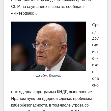
США на слушаниях в сенате, сообщает
«Интерфакс».
Сре
ди
дру
гих
ист
очн
ико
в
Джеймс Клэппер
опа
сно
сти: ядерная программа КНДР, выполнение
Ираном пунктов ядерной сделки, проблемы
кибербезопасности, в том числе угроза со