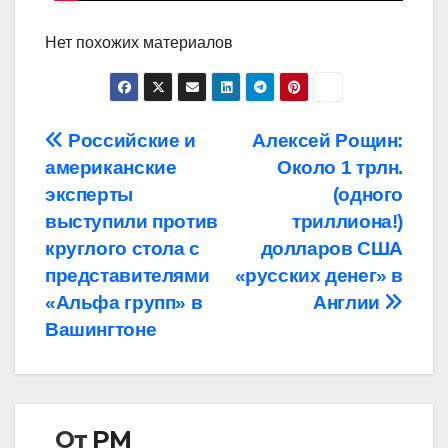
Нет похожих материалов
Навигация
Российские и
Алексей Рощин:
американские
Около 1 трлн.
по
эксперты
(одного
записям
выступили против
триллиона!)
круглого стола с
долларов США
представителями
«русских денег» в
«Альфа групп» в
Англии
Вашингтоне
От
РМ