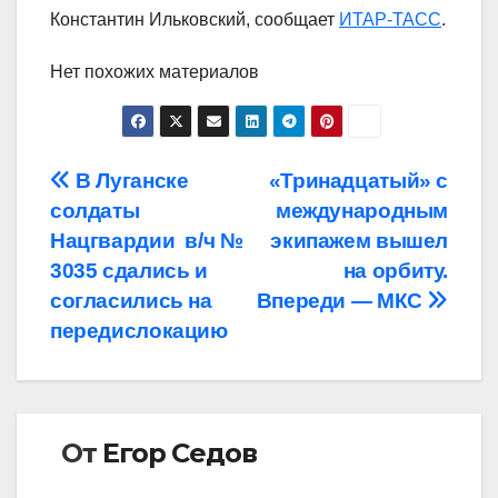
Константин Ильковский, сообщает
ИТАР-ТАСС
.
Нет похожих материалов
Навигация
В Луганске
«Тринадцатый» с
солдаты
международным
по
Нацгвардии в/ч №
экипажем вышел
записям
3035 сдались и
на орбиту.
согласились на
Впереди — МКС
передислокацию
От
Егор Седов