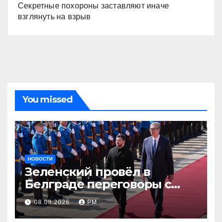
Секретные похороны заставляют иначе
взглянуть на взрыв
You missed
НОВОСТИ
Зеленский провёл в
Белграде переговоры с
Вучичем
08.08.2026
РМ