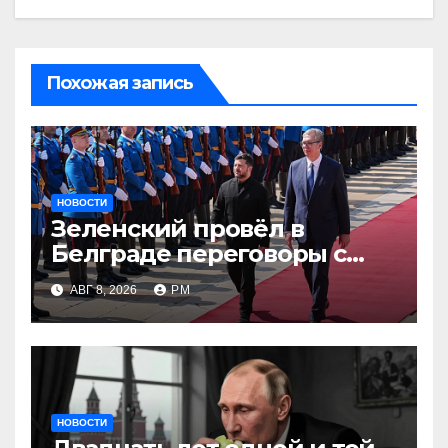
Похожая запись
НОВОСТИ
Зеленский провёл в
Белграде переговоры с
Вучичем
АВГ 8, 2026
РМ
НОВОСТИ