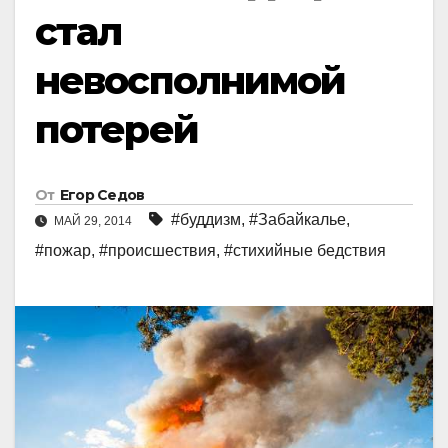
стал
невосполнимой
потерей
От
Егор Седов
#буддизм
,
#Забайкалье
,
МАЙ 29, 2014
#пожар
,
#происшествия
,
#стихийные бедствия