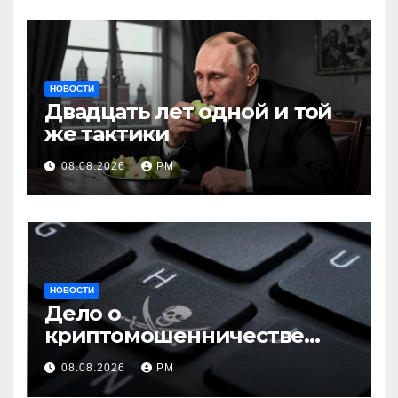
НОВОСТИ
Двадцать лет одной и той
же тактики
08.08.2026
РМ
НОВОСТИ
Дело о
криптомошенничестве
оборачивают в содействие
08.08.2026
РМ
терроризму