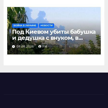
ВОЙНА В УКРАИНЕ
НОВОСТИ
Под Киевом убиты бабушка
и дедушка с внуком, в
Поволжье и на Кубани
08.08.2026
РМ
вновь горят НПЗ