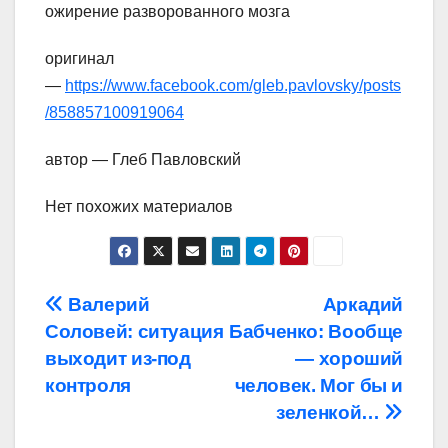
ожирение разворованного мозга
оригинал
—
https://www.facebook.com/gleb.pavlovsky/posts
/858857100919064
автор — Глеб Павловский
Нет похожих материалов
Навигация
Валерий
Аркадий
Соловей: ситуация
Бабченко: Вообще
по
выходит из-под
— хороший
записям
контроля
человек. Мог бы и
зеленкой…