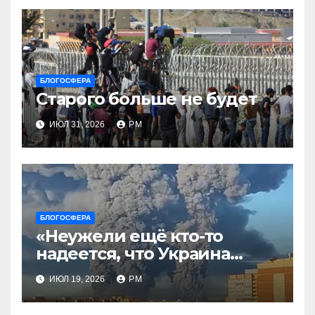
БЛОГОСФЕРА
Старого больше не будет
ИЮЛ 31, 2026
РМ
БЛОГОСФЕРА
«Неужели ещё кто-то
надеется, что Украина
будет действовать
ИЮЛ 19, 2026
РМ
непоследовательно?»