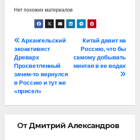
Нет похожих материалов
Навигация
Архангельский
Китай давит на
экоактивист
Россию, что бы
по
Древарх
самому добывать
записям
Просветленный
минтая в ее водах
зачем-то вернулся
в Россию и тут же
«присел»
От
Дмитрий Александров