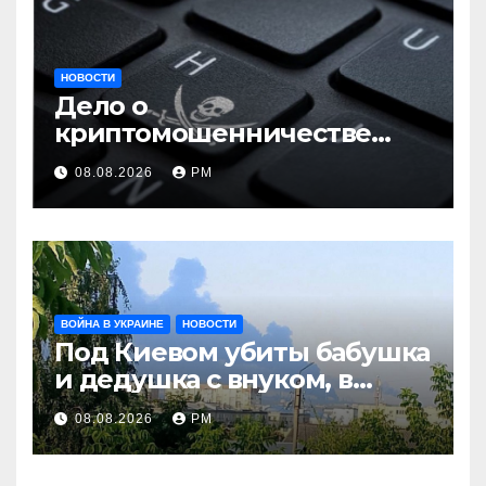
НОВОСТИ
Дело о
криптомошенничестве
оборачивают в содействие
08.08.2026
РМ
терроризму
ВОЙНА В УКРАИНЕ
НОВОСТИ
Под Киевом убиты бабушка
и дедушка с внуком, в
Поволжье и на Кубани
08.08.2026
РМ
вновь горят НПЗ