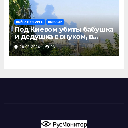
ВОЙНА В УКРАИНЕ
НОВОСТИ
Под Киевом убиты бабушка
и дедушка с внуком, в
Поволжье и на Кубани
08.08.2026
РМ
вновь горят НПЗ