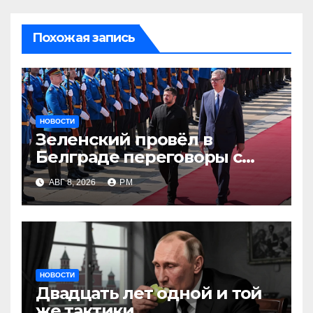
Похожая запись
НОВОСТИ
Зеленский провёл в
Белграде переговоры с
Вучичем
АВГ 8, 2026
РМ
НОВОСТИ
Двадцать лет одной и той
же тактики