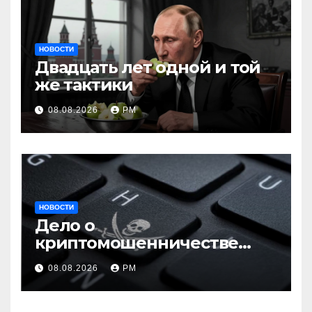
НОВОСТИ
Двадцать лет одной и той
же тактики
08.08.2026
РМ
НОВОСТИ
Дело о
криптомошенничестве
оборачивают в содействие
08.08.2026
РМ
терроризму