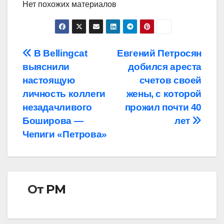
Нет похожих материалов
Навигация
В Bellingcat
Евгений Петросян
выяснили
добился ареста
по
настоящую
счетов своей
записям
личность коллеги
жены, с которой
незадачливого
прожил почти 40
Боширова —
лет
Чепиги «Петрова»
От
РМ