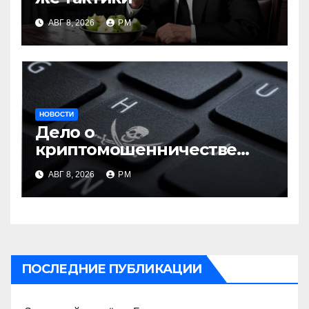
АВГ 8, 2026
РМ
НОВОСТИ
Дело о
криптомошенничестве
оборачивают в содействие
АВГ 8, 2026
РМ
терроризму
ПОСЛЕДНИЕ ПУБЛИКАЦИИ