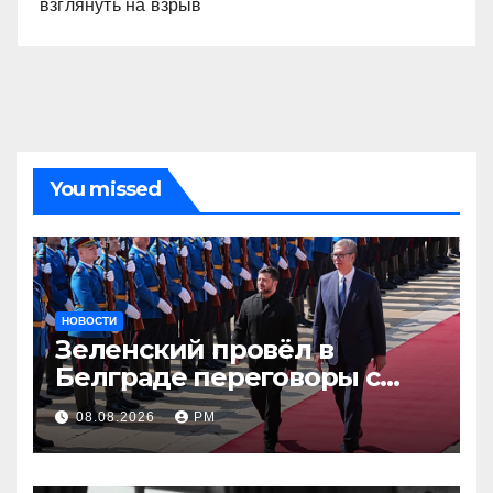
взглянуть на взрыв
You missed
НОВОСТИ
Зеленский провёл в
Белграде переговоры с
Вучичем
08.08.2026
РМ