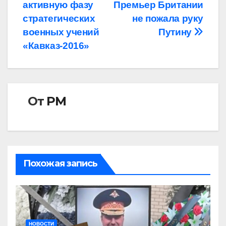
активную фазу
Премьер Британии
по
стратегических
не пожала руку
записям
военных учений
Путину
«Кавказ-2016»
От
РМ
Похожая запись
НОВОСТИ