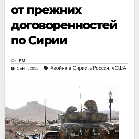
от прежних
договоренностей
по Сирии
От
РМ
#война в Сирии
,
#Россия
,
#США
СЕН 4, 2016