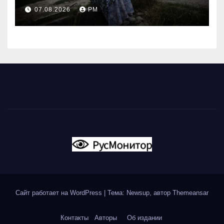
современной политики
07.08.2026
РМ
России
Сайт работает на WordPress
|
Тема: Newsup, автор
Themeansar
Контакты
Авторы
Об издании