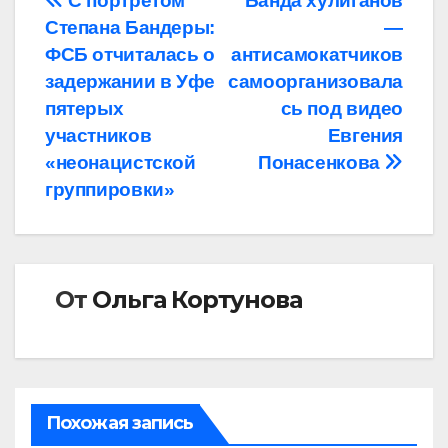
Навигация
С портретом
Банда хулиганов
Степана Бандеры:
—
по
ФСБ отчиталась о
антисамокатчиков
записям
задержании в Уфе
самоорганизовала
пятерых
сь под видео
участников
Евгения
«неонацистской
Понасенкова
группировки»
От
Ольга Кортунова
Похожая запись