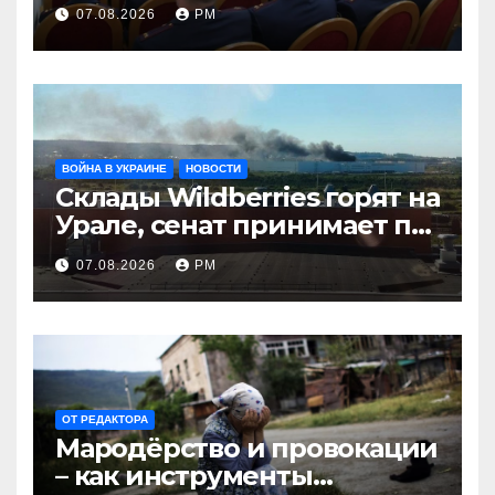
07.08.2026
РМ
ВОЙНА В УКРАИНЕ
НОВОСТИ
Склады Wildberries горят на
Урале, сенат принимает по
Грэму закон
07.08.2026
РМ
ОТ РЕДАКТОРА
Мародёрство и провокации
– как инструменты