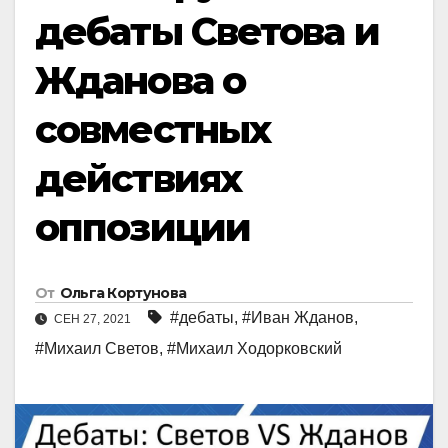
дебаты Светова и
Жданова о
совместных
действиях
оппозиции
От
Ольга Кортунова
#дебаты
,
#Иван Жданов
,
СЕН 27, 2021
#Михаил Светов
,
#Михаил Ходорковский