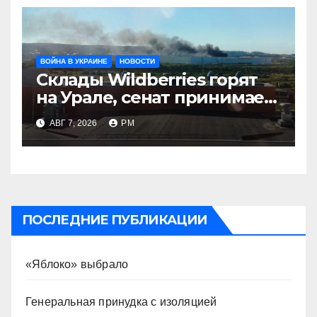
ВОЙНА В УКРАИНЕ
НОВОСТИ
Склады Wildberries горят
на Урале, сенат принимает
по Грэму закон
АВГ 7, 2026
РМ
ПОСЛЕДНИЕ ПУБЛИКАЦИИ
«Яблоко» выбрало
Генеральная принудка с изоляцией