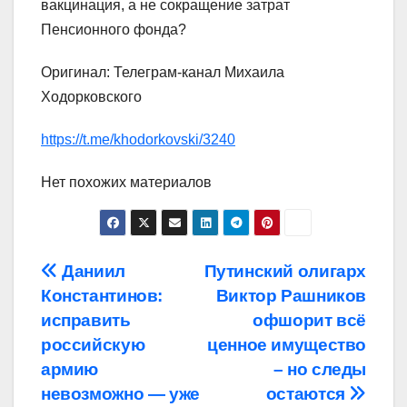
вакцинация, а не сокращение затрат
Пенсионного фонда?
Оригинал: Телеграм-канал Михаила
Ходорковского
https://t.me/khodorkovski/3240
Нет похожих материалов
Навигация
Даниил
Путинский олигарх
Константинов:
Виктор Рашников
по
исправить
офшорит всё
записям
российскую
ценное имущество
армию
– но следы
невозможно — уже
остаются