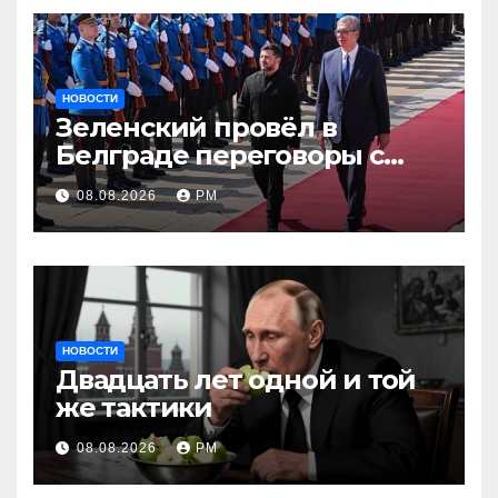
НОВОСТИ
Зеленский провёл в
Белграде переговоры с
Вучичем
08.08.2026
РМ
НОВОСТИ
Двадцать лет одной и той
же тактики
08.08.2026
РМ