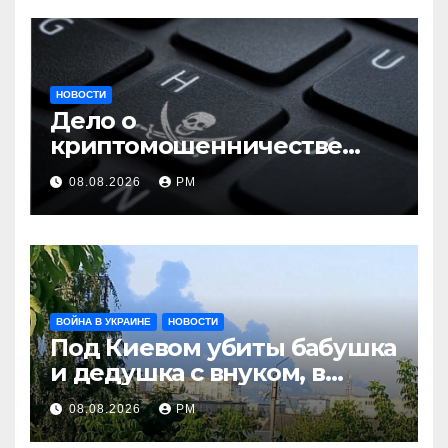
НОВОСТИ
Дело о
криптомошенничестве
оборачивают в содействие
08.08.2026
РМ
терроризму
ВОЙНА В УКРАИНЕ
НОВОСТИ
Под Киевом убиты бабушка
и дедушка с внуком, в
Поволжье и на Кубани
08.08.2026
РМ
вновь горят НПЗ