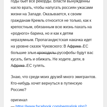
годы бьет все рекорды. Власти вынужденны
нагло врать, чтобы напугать россиян ужасами
жизни на Западе. Оказывается, к своим
гражданам Кремль относится не только, как к
крепостным, обязанным всю жизнь пахать на
«родного» барина, но и как к детям
неразумным. Пропагандистская накачка идет
на уровне сказок Чуковского: В А̶ф̶р̶и̶к̶е̶ ̶ ЕС
большие злые ̶к̶р̶о̶к̶о̶д̶и̶л̶ы̶ русофобы будут вас
кусать, бить и обижать. Не ходите, дети, в
А̶ф̶р̶и̶к̶е̶ ̶ ЕС гулять.
Знаю, что среди моих друзей много эмигрантов.
Кто-нибудь хочет вернуться в путинскую
Россию?
оригинал
—
https://www.facebook.com/permalink.php?