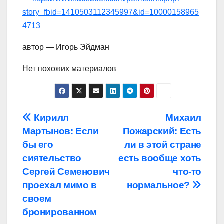
story_fbid=1410503112345997&id=10000158965
4713
автор — Игорь Эйдман
Нет похожих материалов
Навигация
Кирилл
Михаил
Мартынов: Если
Пожарский: Есть
по
бы его
ли в этой стране
записям
сиятельство
есть вообще хоть
Сергей Семенович
что-то
проехал мимо в
нормальное?
своем
бронированном