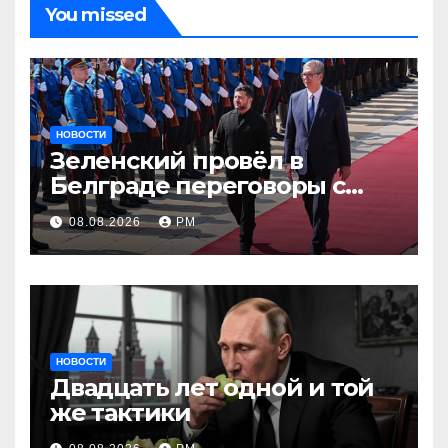
You missed
НОВОСТИ
Зеленский провёл в
Белграде переговоры с
Вучичем
08.08.2026
РМ
НОВОСТИ
Двадцать лет одной и той
же тактики