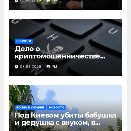
08.08.2026
РМ
НОВОСТИ
Дело о
криптомошенничестве
оборачивают в содействие
08.08.2026
РМ
терроризму
ВОЙНА В УКРАИНЕ
НОВОСТИ
Под Киевом убиты бабушка
и дедушка с внуком, в
Поволжье и на Кубани