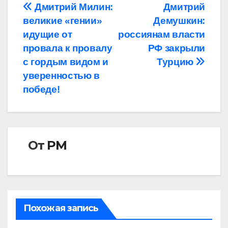
Навигация
Дмитрий Милин:
Дмитрий
великие «гении»
Демушкин:
по
идущие от
россиянам власти
записям
провала к провалу
РФ закрыли
с гордым видом и
Турцию
уверенностью в
победе!
От
РМ
Похожая запись