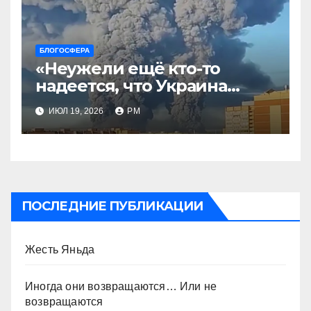
БЛОГОСФЕРА
«Неужели ещё кто-то
надеется, что Украина
будет действовать
ИЮЛ 19, 2026
РМ
непоследовательно?»
ПОСЛЕДНИЕ ПУБЛИКАЦИИ
Жесть Яньда
Иногда они возвращаются… Или не
возвращаются