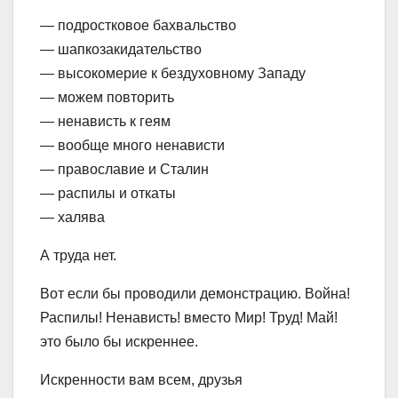
— подростковое бахвальство
— шапкозакидательство
— высокомерие к бездуховному Западу
— можем повторить
— ненависть к геям
— вообще много ненависти
— православие и Сталин
— распилы и откаты
— халява
А труда нет.
Вот если бы проводили демонстрацию. Война!
Распилы! Ненависть! вместо Мир! Труд! Май!
это было бы искреннее.
Искренности вам всем, друзья