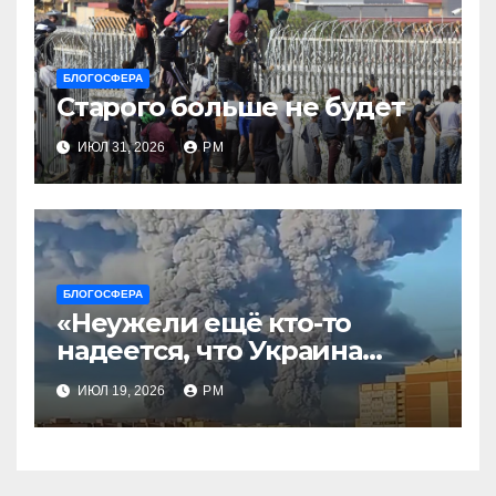
БЛОГОСФЕРА
Старого больше не будет
ИЮЛ 31, 2026
РМ
БЛОГОСФЕРА
«Неужели ещё кто-то
надеется, что Украина
будет действовать
ИЮЛ 19, 2026
РМ
непоследовательно?»