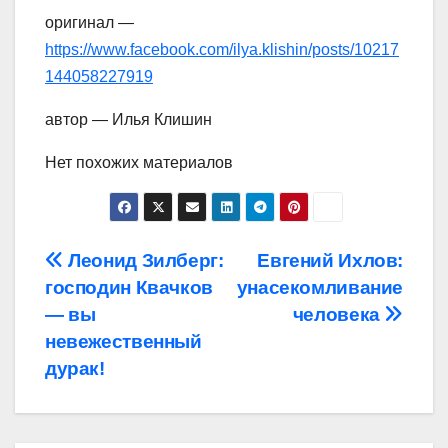
оригинал —
https://www.facebook.com/ilya.klishin/posts/10217
144058227919
автор — Илья Клишин
Нет похожих материалов
Навигация
Леонид Зилберг:
Евгений Ихлов:
господин Квачков
унасекомливание
по
— вы
человека
записям
невежественный
дурак!