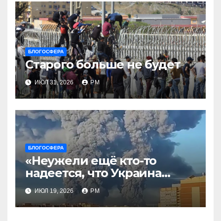
БЛОГОСФЕРА
Старого больше не будет
ИЮЛ 31, 2026
РМ
БЛОГОСФЕРА
«Неужели ещё кто-то
надеется, что Украина
будет действовать
ИЮЛ 19, 2026
РМ
непоследовательно?»