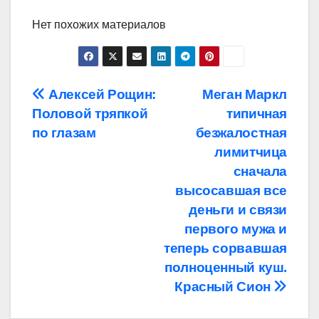
Нет похожих материалов
Навигация
Алексей Рощин:
Меган Маркл
Половой тряпкой
типичная
по
по глазам
безжалостная
записям
лимитчица
сначала
высосавшая все
деньги и связи
первого мужа и
теперь сорвавшая
полноценный куш.
Красный Сион