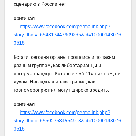
сценарию в России нет.
оригинал
—
https://www.facebook.com/permalink.php?
story_fbid=1654817447909265&id=10000143076
3516
Кстати, сегодня органы прошлись и по таким
разным группам, как либертарианцы и
ингерманландцы. Которые к «5.11» ни сном, ни
духом. Наглядная иллюстрация, как
говномероприятия могут широко вредить.
оригинал
—
https://www.facebook.com/permalink.php?
story_fbid=1655027584554918&id=10000143076
3516