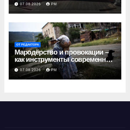
Грэму закон
07.08.2026
РМ
ОТ РЕДАКТОРА
Мародёрство и провокации –
как инструменты современной
политики России
07.08.2026
РМ