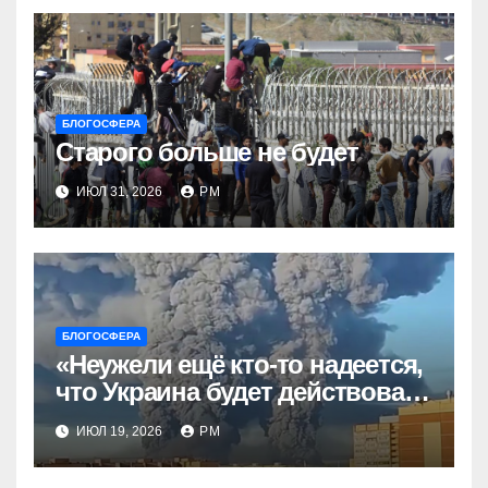
БЛОГОСФЕРА
Старого больше не будет
ИЮЛ 31, 2026
РМ
БЛОГОСФЕРА
«Неужели ещё кто-то надеется,
что Украина будет действовать
непоследовательно?»
ИЮЛ 19, 2026
РМ