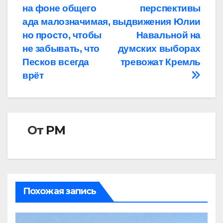
по
на фоне общего
перспективы
записям
ада малозначимая,
выдвижения Юлии
но просто, чтобы
Навальной на
не забывать, что
думских выборах
Песков всегда
тревожат Кремль
врёт
От
РМ
Похожая запись