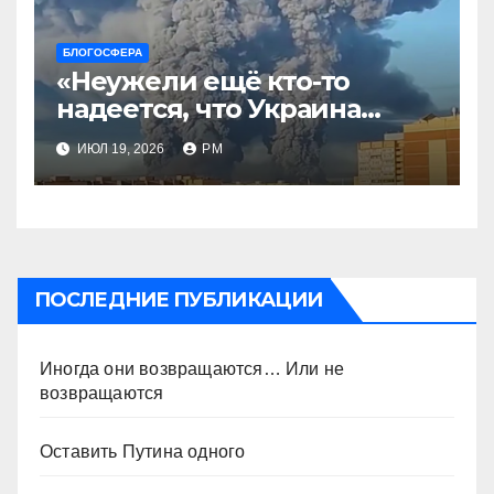
БЛОГОСФЕРА
«Неужели ещё кто-то
надеется, что Украина
будет действовать
ИЮЛ 19, 2026
РМ
непоследовательно?»
ПОСЛЕДНИЕ ПУБЛИКАЦИИ
Иногда они возвращаются… Или не
возвращаются
Оставить Путина одного