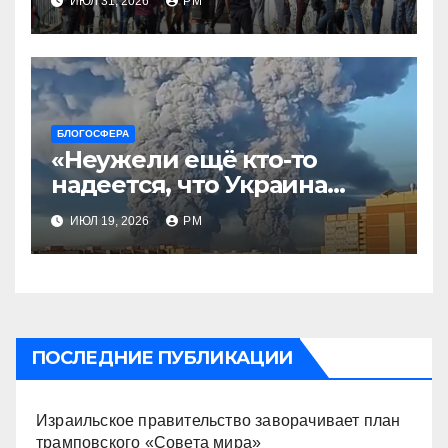
ИЮЛ 31, 2026
РМ
БЛОГОСФЕРА
«Неужели ещё кто-то
надеется, что Украина
будет действовать
ИЮЛ 19, 2026
РМ
непоследовательно?»
ПОСЛЕДНИЕ ПУБЛИКАЦИИ
Израильское правительство заворачивает план
трамповского «Совета мира»