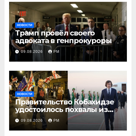
НОВОСТИ
Трамп провёл своего
адвоката в генпрокуроры
09.08.2026
РМ
НОВОСТИ
Правительство Кобахидзе
удостоилось похвалы из
Москвы
09.08.2026
РМ