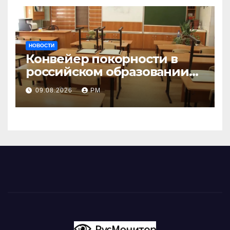
НОВОСТИ
Конвейер покорности в
российском образовании
наталкивается на
09.08.2026
РМ
сопротивление