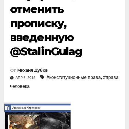
отменить
прописку,
введенную
@StalinGulag
От
Михаил Дубов
#конституционные права
,
#права
АПР 8, 2015
человека