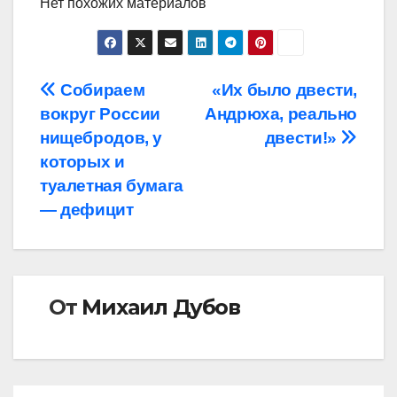
Нет похожих материалов
Навигация
Собираем
«Их было двести,
вокруг России
Андрюха, реально
по
нищебродов, у
двести!»
записям
которых и
туалетная бумага
— дефицит
От
Михаил Дубов