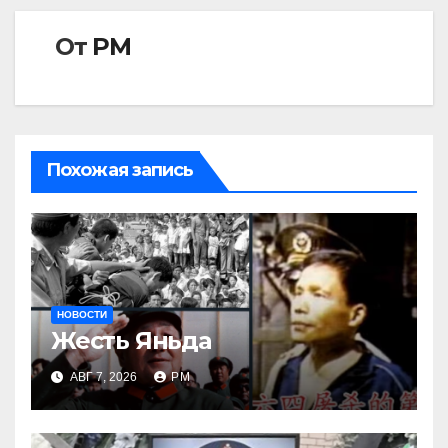
От
РМ
Похожая запись
НОВОСТИ
Жесть Яньда
АВГ 7, 2026
РМ