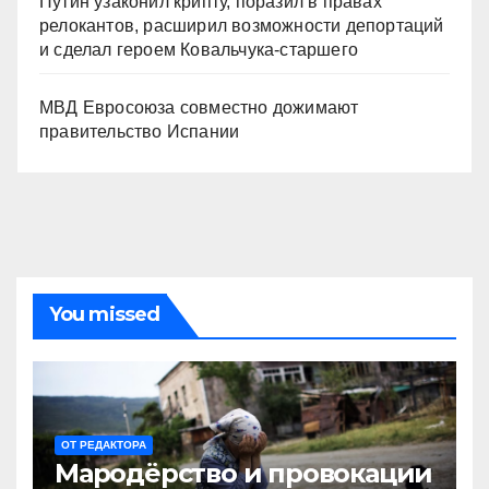
Путин узаконил крипту, поразил в правах
релокантов, расширил возможности депортаций
и сделал героем Ковальчука-старшего
МВД Евросоюза совместно дожимают
правительство Испании
You missed
ОТ РЕДАКТОРА
Мародёрство и провокации