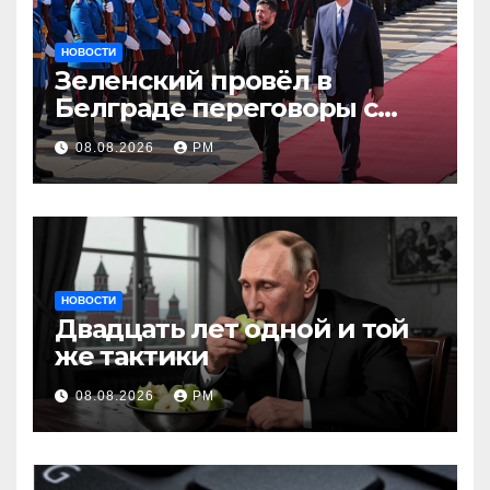
НОВОСТИ
Зеленский провёл в
Белграде переговоры с
Вучичем
08.08.2026
РМ
НОВОСТИ
Двадцать лет одной и той
же тактики
08.08.2026
РМ