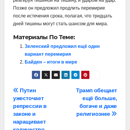
реагируя тишиной на тишину, и ударом на удар.
Позже он предложил продлить перемирие
после истечения срока, полагая, что тридцать
дней тишины могут стать шансом для мира.
Материалы По Теме:
Зеленский предложил ещё один
вариант перемирия
Байден – итоги в мире
Навигация
Путин
Трамп обещает
ужесточает
ещё больше,
по
репрессии в
богаче и даже
записям
законе и
религиознее
наращивает
количество