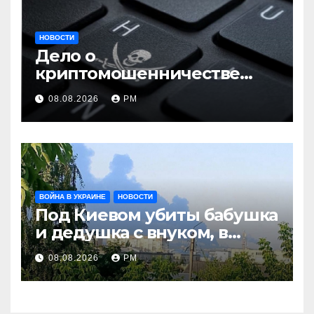
НОВОСТИ
Дело о
криптомошенничестве
оборачивают в содействие
08.08.2026
РМ
терроризму
ВОЙНА В УКРАИНЕ
НОВОСТИ
Под Киевом убиты бабушка
и дедушка с внуком, в
Поволжье и на Кубани
08.08.2026
РМ
вновь горят НПЗ