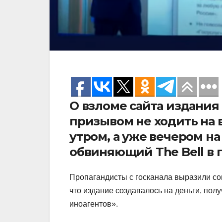
О взломе сайта издания 
призывом не ходить на 
утром, а уже вечером н
обвиняющий The Bell в 
Пропагандисты с госканала выразили сом
что издание создавалось на деньги, полу
иноагентов».