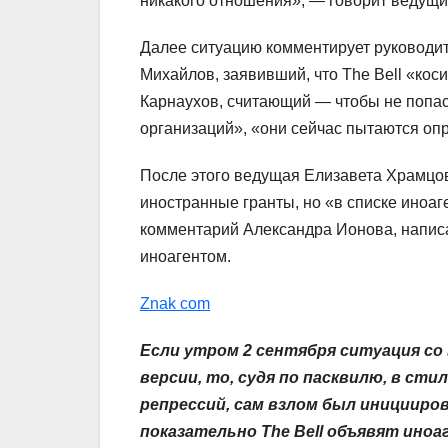
никакого отношения», — говорит ведущи
Далее ситуацию комментирует руководи
Михайлов, заявивший, что The Bell «кос
Карнаухов, считающий — чтобы не попас
организаций», «они сейчас пытаются оп
После этого ведущая Елизавета Храмцова
иностранные гранты, но «в списке иноаге
комментарий Александра Ионова, напис
иноагентом.
Znak com
Если утром 2 сентября ситуация со
версии, то, судя по пасквилю, в ст
репрессий, сам взлом был иницииро
показательно The Bell объявят ино