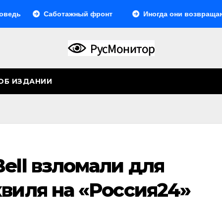
Саботажный фронт
Иногда они возвращаются… И
ОБ ИЗДАНИИ
ell взломали для
виля на «Россия24»