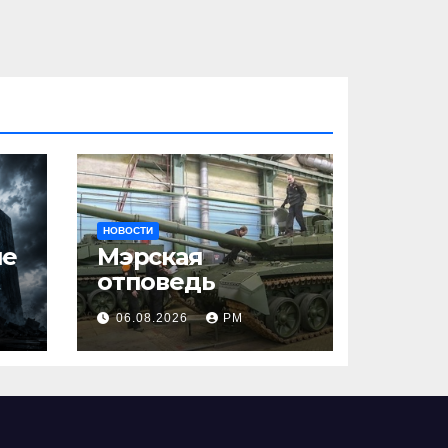
НОВОСТИ
ше
Мэрская
отповедь
06.08.2026
РМ