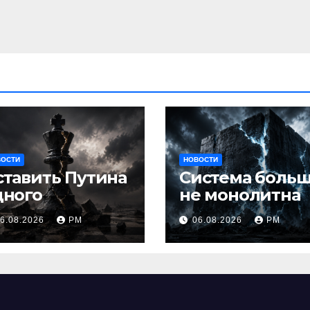
ВОСТИ
НОВОСТИ
ставить Путина
Система боль
дного
не монолитна
6.08.2026
РМ
06.08.2026
РМ