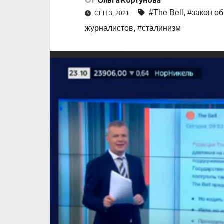
От
Ольга Кортунова
#The Bell
,
#закон об
СЕН 3, 2021
журналистов
,
#сталинизм