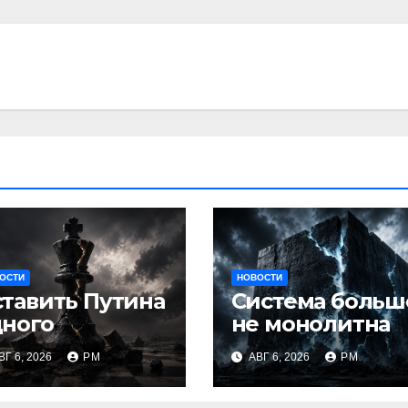
ОСТИ
НОВОСТИ
тавить Путина
Система больш
дного
не монолитна
ВГ 6, 2026
РМ
АВГ 6, 2026
РМ