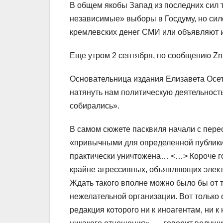
В общем якобы Запад из последних сил т
независимые» выборы в Госдуму, но сил
кремлевских денег СМИ или объявляют и
Еще утром 2 сентября, по сообщению Zn
Основательница издания Елизавета Осет
натянуть нам политическую деятельность
собирались».
В самом сюжете пасквиля начали с пере
«привычными для определенной публики
практически уничтожена… <…> Короче го
крайне агрессивных, объявляющих элект
Ждать такого вполне можно было бы от т
нежелательной организации. Вот только о
редакция которого ни к иноагентам, ни 