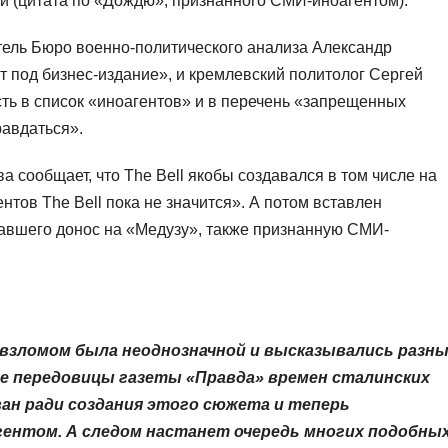
й (цитата по «Дождю», признанного СМИ-иноагентом).
тель Бюро военно-политического анализа Александр
ит под бизнес-издание», и кремлевский политолог Сергей
ть в список «иноагентов» и в перечень «запрещенных
равдаться».
 сообщает, что The Bell якобы создавался в том числе на
нтов The Bell пока не значится». А потом вставлен
авшего донос на «Медузу», также признанную СМИ-
 взломом была неоднозначной и высказывались разн
иле передовицы газеты «Правда» времен сталинских
ван ради создания этого сюжета и теперь
агентом. А следом настанет очередь многих подобны