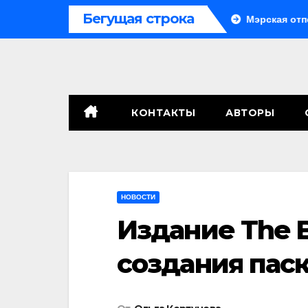
Перейти
Бегущая строка
Система больше не монолитна
Мэрская отповедь
к
содержимому
КОНТАКТЫ
АВТОРЫ
НОВОСТИ
Издание The B
создания паск