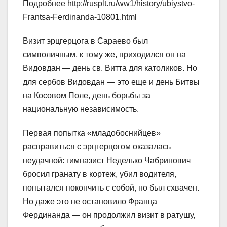
Подробнее http://rusplt.ru/ww1/history/ubiystvo-
Frantsa-Ferdinanda-10801.html
Визит эрцгерцога в Сараево был
символичным, к тому же, приходился он на
Видовдан — день св. Витта для католиков. Но
для сербов Видовдан — это еще и день Битвы
на Косовом Поле, день борьбы за
национальную независимость.
Первая попытка «младобоснийцев»
расправиться с эрцгерцогом оказалась
неудачной: гимназист Неделько Чабринович
бросил гранату в кортеж, убил водителя,
попытался покончить с собой, но был схвачен.
Но даже это не остановило Франца
Фердинанда — он продолжил визит в ратушу,