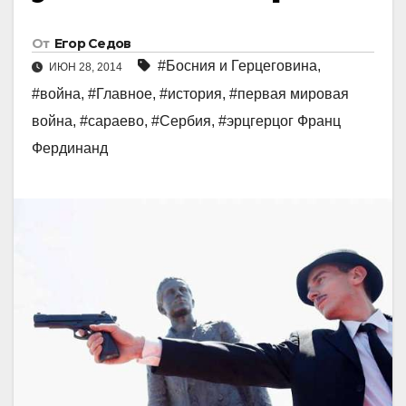
От
Егор Седов
#Босния и Герцеговина
,
ИЮН 28, 2014
#война
,
#Главное
,
#история
,
#первая мировая
война
,
#сараево
,
#Сербия
,
#эрцгерцог Франц
Фердинанд