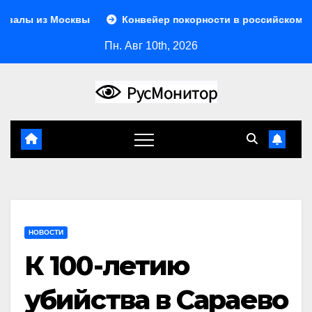
Перейти
вы
Конвейер покорности в российском образовании нат
к
Пн. Авг 10th, 2026
содержимому
НОВОСТИ
К 100-летию
убийства в Сараево