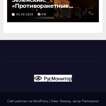
«Противоракетные
средства могли бы спасти
05.08.2026
РМ
погибших сегодня»
Сайт работает на WordPress
|
Тема: Newsup, автор
Themeansar