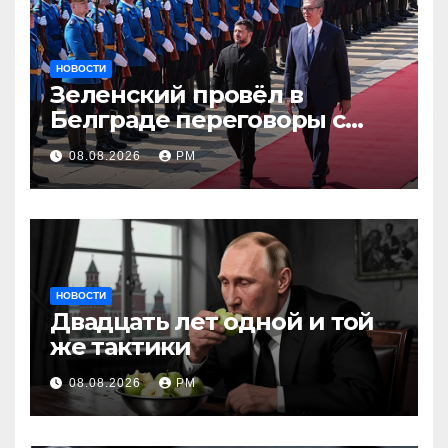
НОВОСТИ
Зеленский провёл в
Белграде переговоры с
Вучичем
08.08.2026
РМ
НОВОСТИ
Двадцать лет одной и той
же тактики
08.08.2026
РМ