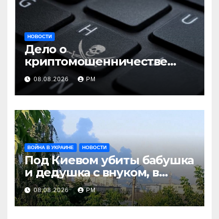
НОВОСТИ
Дело о
криптомошенничестве
оборачивают в содействие
08.08.2026
РМ
терроризму
ВОЙНА В УКРАИНЕ
НОВОСТИ
Под Киевом убиты бабушка
и дедушка с внуком, в
Поволжье и на Кубани
08.08.2026
РМ
вновь горят НПЗ