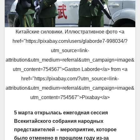
Китайские силовики. Иллюстративное фото <a
href="https://pixabay.com/users/glaborde7-998034/?
utm_source=link-
attribution&utm_medium=referral&utm_campaign=image&
utm_content=754567">Gaston Laborde</a> from <a
href="https://pixabay.com/?utm_source=link-
attribution&utm_medium=referral&utm_campaign=image&
utm_content=754567">Pixabay</a>
5 марта открылась ежегодная сессия
Всекитайского собрания народных
представителей – мероприятие, которое
было отменено в прошлом году из-за