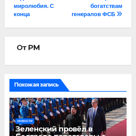
записям
миролюбия. С
богатствам
конца
генералов ФСБ
От
РМ
Похожая запись
НОВОСТИ
Зеленский провёл в