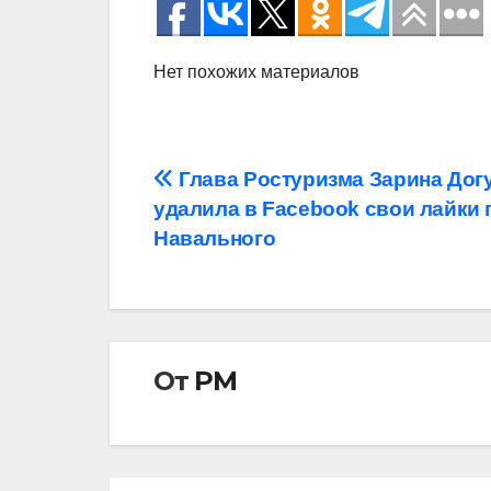
Нет похожих материалов
Навигация
Глава Ростуризма Зарина Дог
удалила в Facebook свои лайки 
по
Навального
записям
От
РМ