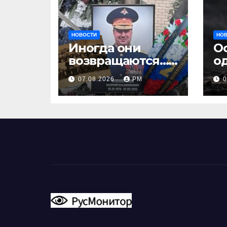
НОВОСТИ
НО
Иногда они
О
возвращаются…
о
Или не
07.08.2026
РМ
0
возвращаются