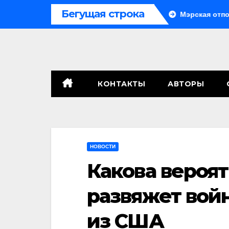
Перейти
Бегущая строка
Система больше не монолитна
Мэрская отповедь
к
содержимому
КОНТАКТЫ
АВТОРЫ
НОВОСТИ
Какова вероят
развяжет вой
из США