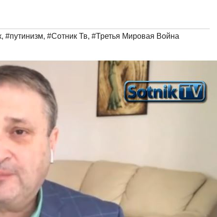
к
,
#путинизм
,
#Сотник Тв
,
#Третья Мировая Война