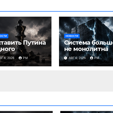
ОСТИ
НОВОСТИ
тавить Путина
Система больш
дного
не монолитна
ВГ 6, 2026
РМ
АВГ 6, 2026
РМ