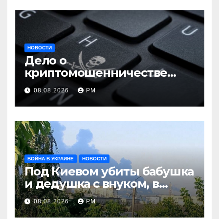
НОВОСТИ
Дело о
криптомошенничестве
оборачивают в содействие
08.08.2026
РМ
терроризму
ВОЙНА В УКРАИНЕ
НОВОСТИ
Под Киевом убиты бабушка
и дедушка с внуком, в
Поволжье и на Кубани
08.08.2026
РМ
вновь горят НПЗ