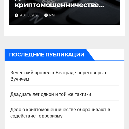
криптомошенничестве
оборачивают в содействие
АВГ 8, 2026
РМ
терроризму
ПОСЛЕДНИЕ ПУБЛИКАЦИИ
Зеленский провёл в Белграде переговоры с
Вучичем
Двадцать лет одной и той же тактики
Дело о криптомошенничестве оборачивают в
содействие терроризму