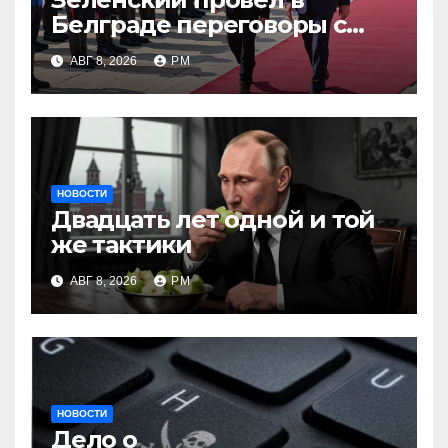
Белграде переговоры с
Вучичем
АВГ 8, 2026
РМ
НОВОСТИ
Двадцать лет одной и той
же тактики
АВГ 8, 2026
РМ
НОВОСТИ
Дело о