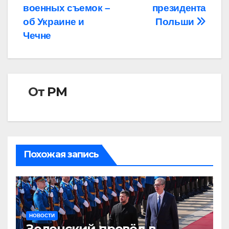
военных съемок –
президента
об Украине и
Польши
Чечне
От
РМ
Похожая запись
НОВОСТИ
Зеленский провёл в