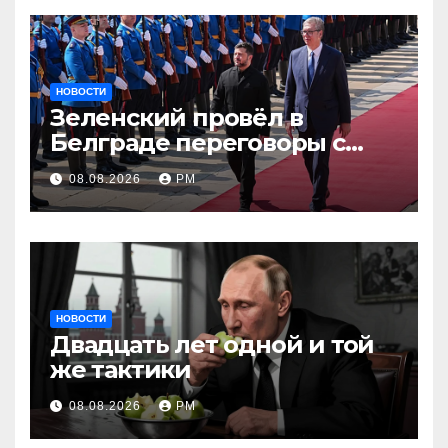
НОВОСТИ
Зеленский провёл в
Белграде переговоры с
Вучичем
08.08.2026
РМ
НОВОСТИ
Двадцать лет одной и той
же тактики
08.08.2026
РМ