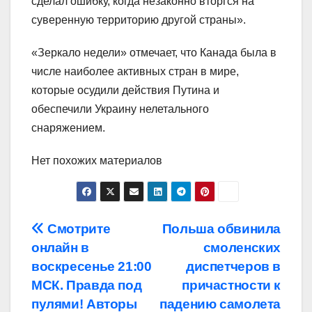
сделал ошибку, когда незаконно вторгся на
суверенную территорию другой страны».
«Зеркало недели» отмечает, что Канада была в
числе наиболее активных стран в мире,
которые осудили действия Путина и
обеспечили Украину нелетального
снаряжением.
Нет похожих материалов
Навигация
Смотрите
Польша обвинила
онлайн в
смоленских
по
воскресенье 21:00
диспетчеров в
записям
МСК. Правда под
причастности к
пулями! Авторы
падению самолета