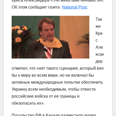
Криса Александера «5-ю минутами ненависти».
Об этом сообщает газета
National Post
.
Так
же
Кри
с
Але
ксан
дер
отметил, что «нет такого сценария, который вел
бы к миру во всем мире, но не включал бы
активные международные попытки обеспечить
Украину всем необходимым, чтобы отвести
российские войска от ее границы и
обезопасить их».
Посольство РФ в Канаде разместило видео