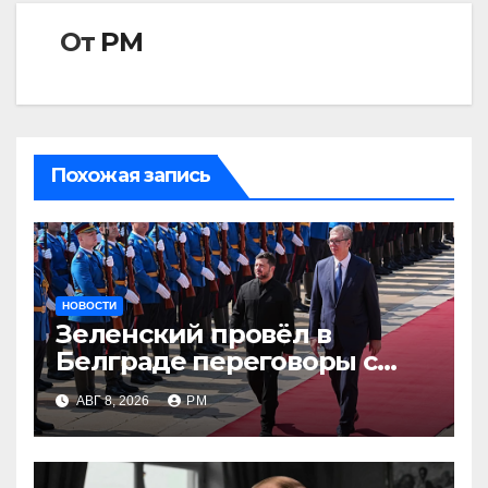
От
РМ
Похожая запись
НОВОСТИ
Зеленский провёл в
Белграде переговоры с
Вучичем
АВГ 8, 2026
РМ