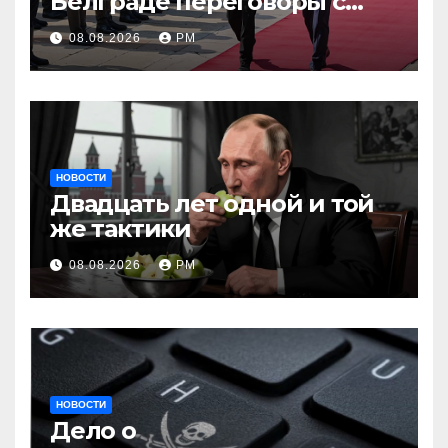
Белграде переговоры с
Вучичем
08.08.2026
РМ
НОВОСТИ
Двадцать лет одной и той
же тактики
08.08.2026
РМ
НОВОСТИ
Дело о