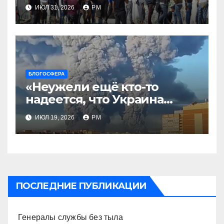
ИЮЛ 31, 2026
РМ
БЛОГОСФЕРА
«Неужели ещё кто-то
надеется, что Украина
будет действовать
ИЮЛ 19, 2026
РМ
непоследовательно?»
ПОСЛЕДНИЕ ПУБЛИКАЦИИ
Генералы службы без тыла