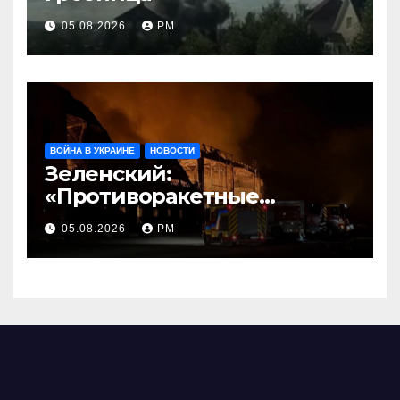
05.08.2026
РМ
ВОЙНА В УКРАИНЕ
НОВОСТИ
Зеленский:
«Противоракетные
средства могли бы спасти
05.08.2026
РМ
погибших сегодня»