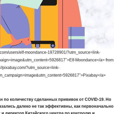
ay.com/users/elf-moondance-19728901/?utm_source=link-
mpaign=image&utm_content=5926817">Elf-Moondance</a> from
s://pixabay.com/?utm_source=link-
utm_campaign=image&utm_content=5926817">Pixabay</a>
н по количеству сделанных прививок от COVID-19. Но
азались далеко не так эффективны, как первоначально
 и директор Китайского центра по контролю и