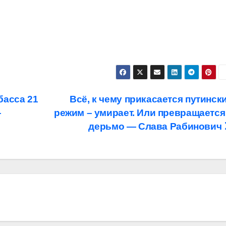
басса 21
Всё, к чему прикасается путинск
—
режим – умирает. Или превращается
дерьмо — Слава Рабинович