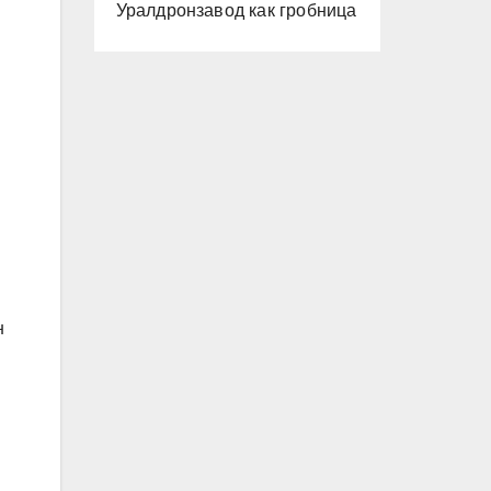
Уралдронзавод как гробница
н