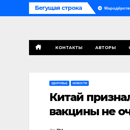
Перейти
Бегущая строка
ле, сенат принимает по Грэму закон
Мародёрство и прово
к
содержимому
КОНТАКТЫ
АВТОРЫ
ЗДОРОВЬЕ
НОВОСТИ
Китай признал
вакцины не о