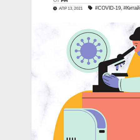
От
РМ
#COVID-19
,
#Китай
АПР 13, 2021