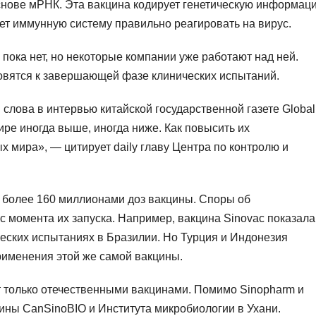
основе мРНК. Эта вакцина кодирует генетическую информац
ует иммунную систему правильно реагировать на вирус.
пока нет, но некоторые компании уже работают над ней.
товятся к завершающей фазе клинических испытаний.
ои слова в интервью китайской государственной газете Global
ире иногда выше, иногда ниже. Как повысить их
 мира», — цитирует daily главу Центра по контролю и
 более 160 миллионами доз вакцины. Споры об
с момента их запуска. Например, вакцина Sinovac показала
ческих испытаниях в Бразилии. Но Турция и Индонезия
рименения этой же самой вакцины.
 только отечественными вакцинами. Помимо Sinopharm и
ины CanSinoBIO и Института микробиологии в Ухани.