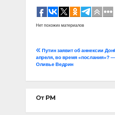
Нет похожих материалов
Навигация
Путин заявит об аннексии Дон
апреля, во время «послания»? 
по
Оливье Ведрин
записям
От
РМ