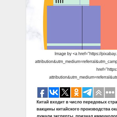
Image by <a href="https://pixab
attribution&utm_medium=referral&utm_ca
href="http
attribution&utm_medium=referral&
Китай входит в число передовых стра
вакцины китайского производства ок
думали эксперты, признал иммунолог