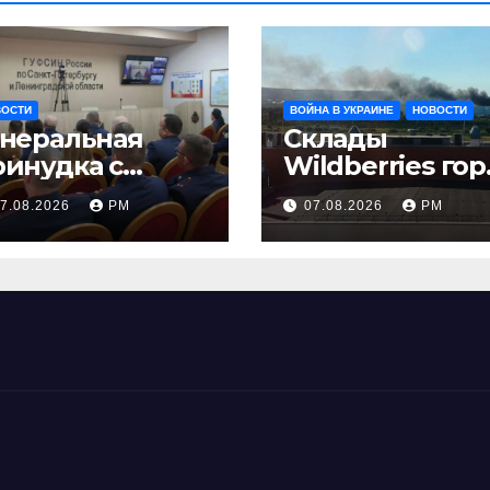
ВОСТИ
ВОЙНА В УКРАИНЕ
НОВОСТИ
енеральная
Склады
ринудка с
Wildberries гор
золяцией
на Урале, сенат
7.08.2026
РМ
07.08.2026
РМ
принимает по
Грэму закон