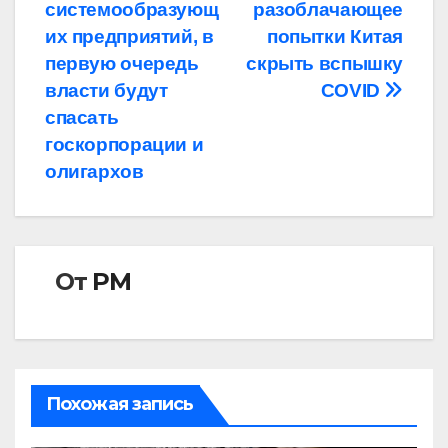
по
системообразующ
разоблачающее
записям
их предприятий, в
попытки Китая
первую очередь
скрыть вспышку
власти будут
COVID
спасать
госкорпорации и
олигархов
От
РМ
Похожая запись