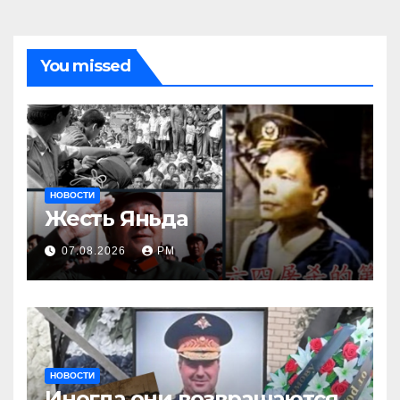
You missed
НОВОСТИ
Жесть Яньда
07.08.2026
РМ
НОВОСТИ
Иногда они возвращаются…