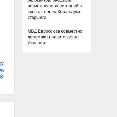
релокантов, расширил
возможности депортаций и
сделал героем Ковальчука-
старшего
МВД Евросоюза совместно
дожимают правительство
Испании
ку
ва