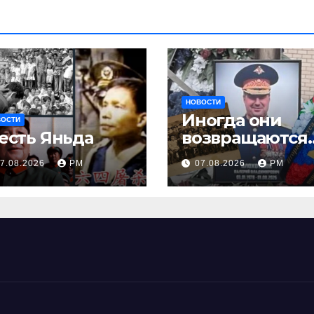
НОВОСТИ
Иногда они
ВОСТИ
есть Яньда
возвращаются
Или не
7.08.2026
РМ
07.08.2026
РМ
возвращаются