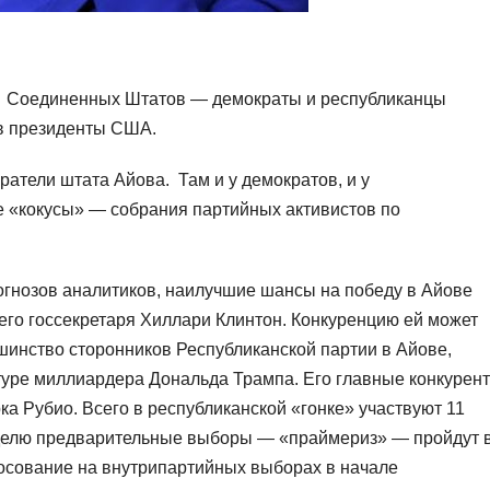
й Соединенных Штатов — демократы и республиканцы
 в президенты США.
атели штата Айова. Там и у демократов, и у
 «кокусы» — собрания партийных активистов по
гнозов аналитиков, наилучшие шансы на победу в Айове
го госсекретаря Хиллари Клинтон. Конкуренцию ей может
шинство сторонников Республиканской партии в Айове,
атуре миллиардера Дональда Трампа. Его главные конкурен
ка Рубио. Всего в республиканской «гонке» участвуют 11
делю предварительные выборы — «праймериз» — пройдут 
осование на внутрипартийных выборах в начале