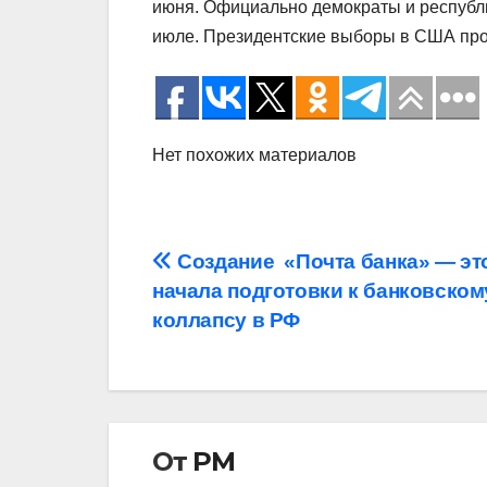
июня. Официально демократы и республи
июле. Президентские выборы в США про
Нет похожих материалов
Навигация
Создание «Почта банка» — эт
начала подготовки к банковском
по
коллапсу в РФ
записям
От
РМ