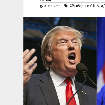
От
РМ
#Выборы в США
,
#
ФЕВ 1, 2016