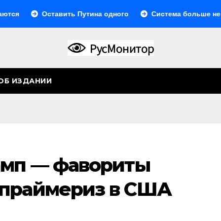
Оставить Путина одного
Система больше не монол
ОБ ИЗДАНИИ
амп — фавориты
праймериз в США