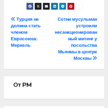
Навигация
Турция не
Сотни мусульман
должна стать
устроили
по
членом
несанкционирован
записям
Евросоюза:
ный митинг у
Меркель
посольства
Мьянмы в центре
Москвы
От
РМ