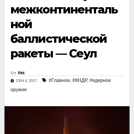
межконтиненталь
ной
баллистической
ракеты — Сеул
От
РМ
#Главное
,
#КНДР
,
#ядерное
СЕН 4, 2017
оружие