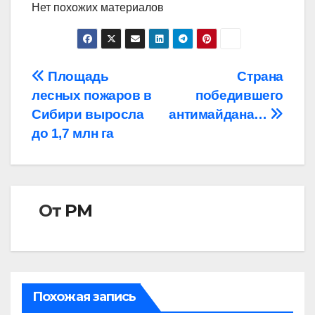
Нет похожих материалов
Навигация
Площадь
Страна
лесных пожаров в
победившего
по
Сибири выросла
антимайдана…
записям
до 1,7 млн га
От
РМ
Похожая запись