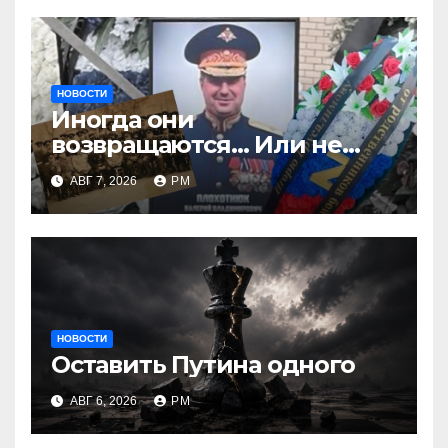
НОВОСТИ
Иногда они
возвращаются… Или не
возвращаются
АВГ 7, 2026
РМ
НОВОСТИ
Оставить Путина одного
АВГ 6, 2026
РМ