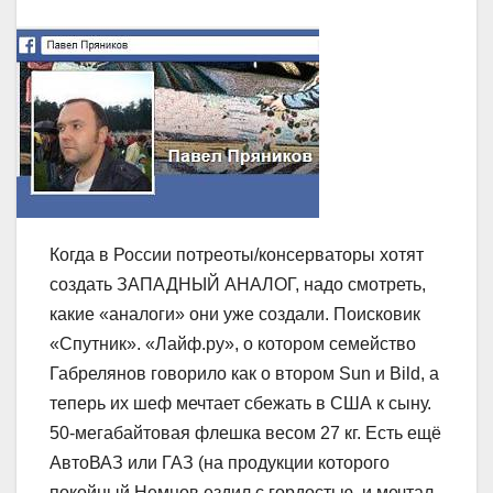
Когда в России потреоты/консерваторы хотят
создать ЗАПАДНЫЙ АНАЛОГ, надо смотреть,
какие «аналоги» они уже создали. Поисковик
«Спутник». «Лайф.ру», о котором семейство
Габрелянов говорило как о втором Sun и Bild, а
теперь их шеф мечтает сбежать в США к сыну.
50-мегабайтовая флешка весом 27 кг. Есть ещё
АвтоВАЗ или ГАЗ (на продукции которого
покойный Немцов ездил с гордостью, и мечтал