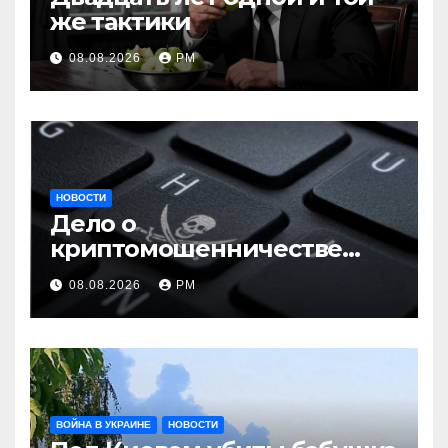
же тактики
08.08.2026
РМ
НОВОСТИ
Дело о
криптомошенничестве
оборачивают в содействие
08.08.2026
РМ
терроризму
ВОЙНА В УКРАИНЕ
НОВОСТИ