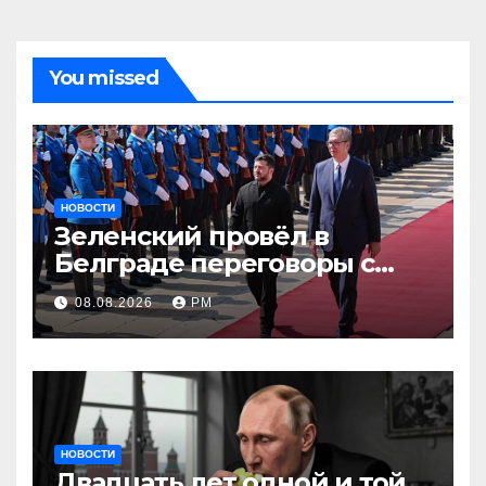
You missed
НОВОСТИ
Зеленский провёл в
Белграде переговоры с
Вучичем
08.08.2026
РМ
НОВОСТИ
Двадцать лет одной и той