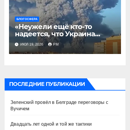
БЛОГОСФЕРА
«Неужели ещё кто-то
надеется, что Украина
будет действовать
ИЮЛ 19, 2026
РМ
непоследовательно?»
ПОСЛЕДНИЕ ПУБЛИКАЦИИ
Зеленский провёл в Белграде переговоры с
Вучичем
Двадцать лет одной и той же тактики