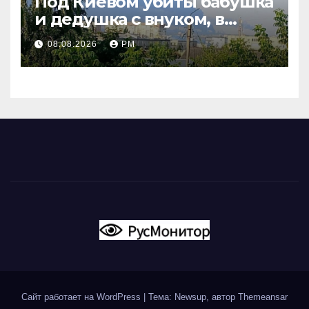
Под Киевом убиты бабушка
и дедушка с внуком, в
Поволжье и на Кубани
08.08.2026
РМ
вновь горят НПЗ
Сайт работает на WordPress
|
Тема: Newsup, автор
Themeansar