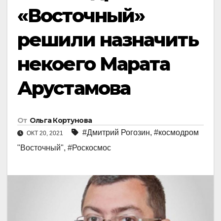
«Восточный»
решили назначить
некоего Марата
Арустамова
От
Ольга Кортунова
#Дмитрий Рогозин
,
#космодром
ОКТ 20, 2021
"Восточный"
,
#Роскосмос