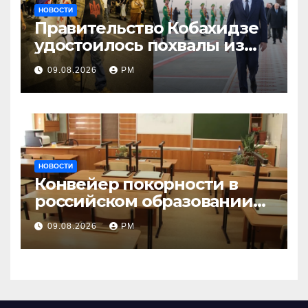
НОВОСТИ
Правительство Кобахидзе
удостоилось похвалы из
Москвы
09.08.2026
РМ
НОВОСТИ
Конвейер покорности в
российском образовании
наталкивается на
09.08.2026
РМ
сопротивление