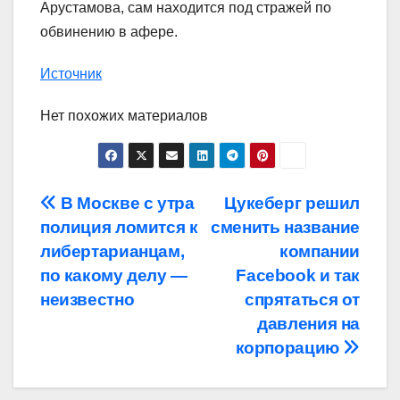
Арустамова, сам находится под стражей по
обвинению в афере.
Источник
Нет похожих материалов
Навигация
В Москве с утра
Цукеберг решил
полиция ломится к
сменить название
по
либертарианцам,
компании
записям
по какому делу —
Facebook и так
неизвестно
спрятаться от
давления на
корпорацию