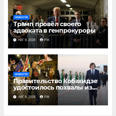
НОВОСТИ
Трамп провёл своего
адвоката в генпрокуроры
АВГ 9, 2026
РМ
НОВОСТИ
Правительство Кобахидзе
удостоилось похвалы из
Москвы
АВГ 9, 2026
РМ