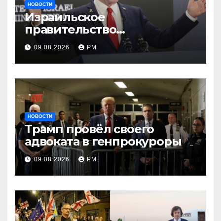
НОВОСТИ
Израильское
правительство
заворачивает план
09.08.2026
РМ
трамповского «Совета
мира»
НОВОСТИ
Трамп провёл своего
адвоката в генпрокуроры
09.08.2026
РМ