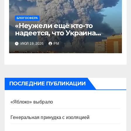
БЛОГОСФЕРА
«Неужели ещё кто-то
надеется, что Украина
будет действовать
ИЮЛ 19, 2026
РМ
непоследовательно?»
ПОСЛЕДНИЕ ПУБЛИКАЦИИ
«Яблоко» выбрало
Генеральная принудка с изоляцией