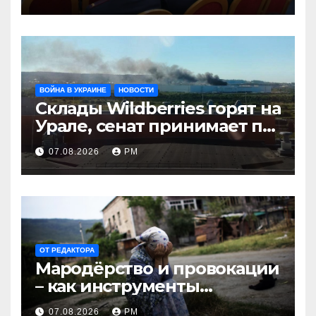
ВОЙНА В УКРАИНЕ
НОВОСТИ
Склады Wildberries горят на
Урале, сенат принимает по
Грэму закон
07.08.2026
РМ
ОТ РЕДАКТОРА
Мародёрство и провокации
– как инструменты
современной политики
07.08.2026
РМ