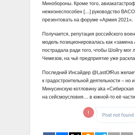
Минобороны. Кроме того, авиакатастрофа
нежизнеспособен […] руководство ВАСО 
презентовать на форуме «Армия 2021».
Получается, репутация российского воен
модель позиционировалась как «замена 
пострадала ради того, чтобы Шойгу мог 
Чемезов, на чьё предприятие уже раскл
Последний Инсайдер @LastOfRus желает
к градостроительной деятельности – но 
Минусинскую котловину aka «Сибирская И
на сейсмоусловия… в южной-то её части 