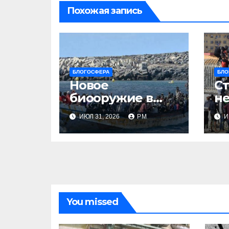
Похожая запись
БЛОГОСФЕРА
БЛО
Новое
Ст
биооружие в
не
Сеуте
ИЮЛ 31, 2026
РМ
И
You missed