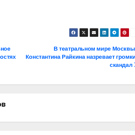
ьное
В театральном мире Москвы
востях
Константина Райкина назревает громк
скандал
ов