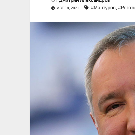
От
Дмитрий Александров
#Мантуров
,
#Рогоз
АВГ 18, 2021