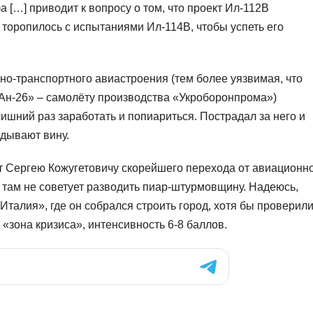
 […] приводит к вопросу о том, что проект Ил-112В
торопилось с испытаниями Ил-114В, чтобы успеть его
но-транспортного авиастроения (тем более уязвимая, что
Ан-26» – самолёту производства «Укроборонпрома»)
лишний раз заработать и попиариться. Пострадал за него и
адывают вину.
 Сергею Кожугетовичу скорейшего перехода от авиационн
и там не советует разводить пиар-штурмовщину. Надеюсь,
талия», где он собрался строить город, хотя бы проверил
«зона кризиса», интенсивность 6-8 баллов.