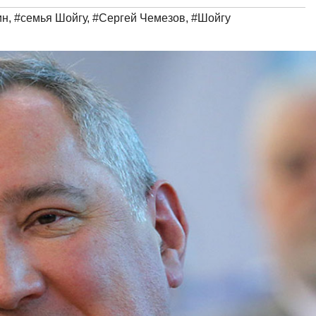
ин
,
#семья Шойгу
,
#Сергей Чемезов
,
#Шойгу