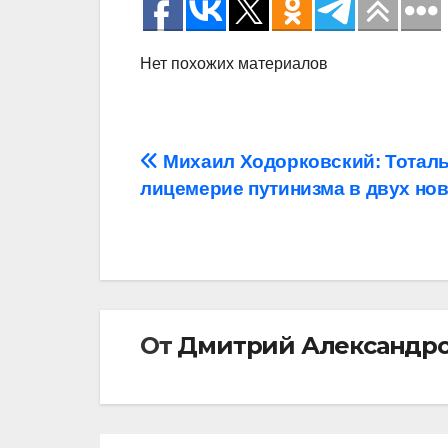
Нет похожих материалов
Навигация
Михаил Ходорковский: Тотал
лицемерие путинизма в двух но
по
записям
От
Дмитрий Александр