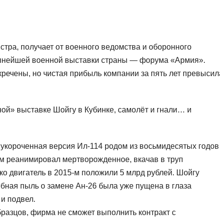
стра, получает от военного ведомства и оборонного
упнейшей военной выставки страны — форума «Армия».
ечены, но чистая прибыль компании за пять лет превысил
ной» выставке Шойгу в Кубинке, самолёт и гнали… и
ак укороченная версия Ил-114 родом из восьмидесятых годов
-м реанимировал мертворожденное, вкачав в труп
ко двигатель в 2015-м положили 5 млрд рублей. Шойгу
ебная пыль о замене Ан-26 была уже пущена в глаза
и подвел.
бразцов, фирма не сможет выполнить контракт с