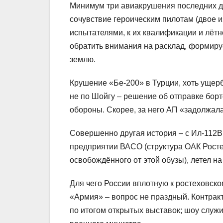
Минимум три авиакрушения последних д
сочувствие героическим пилотам (двое 
испытателями, к их квалификации и лётн
обратить внимания на расклад, формир
землю.
Крушение «Бе-200» в Турции, хоть ущерб 
не по Шойгу – решение об отправке борт
обороны. Скорее, за него АП «задолжал
Совершенно другая история – с Ил-112В.
предприятии ВАСО (структура ОАК Росте
освобождённого от этой обузы), летел н
Для чего России вплотную к ростеховс
«Армия» – вопрос не праздный. Контрак
по итогом открытых выставок; шоу слу