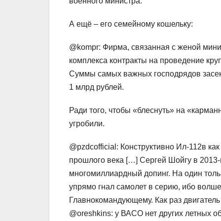
военного министра.
А ещё – его семейному кошельку:
@kompr: Фирма, связанная с женой мини
комплекса контракты на проведение кр
Суммы самых важных господрядов засекр
1 млрд рублей.
Ради того, чтобы «блеснуть» на «карман
угробили.
@pzdcofficial: Конструктивно Ил-112в к
прошлого века […] Сергей Шойгу в 2013
многомиллиардный допинг. На один толь
упрямо гнал самолет в серию, ибо волш
Главнокомандующему. Как раз двигатель 
@oreshkins: у ВАСО нет других летных о