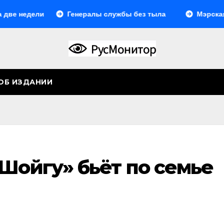
ли
Генералы службы без тыла
Мэрская отповед
ОБ ИЗДАНИИ
Шойгу» бьёт по семье