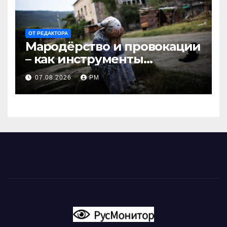
ОТ РЕДАКТОРА
Мародёрство и провокации
– как инструменты
современной политики
07.08.2026
РМ
России