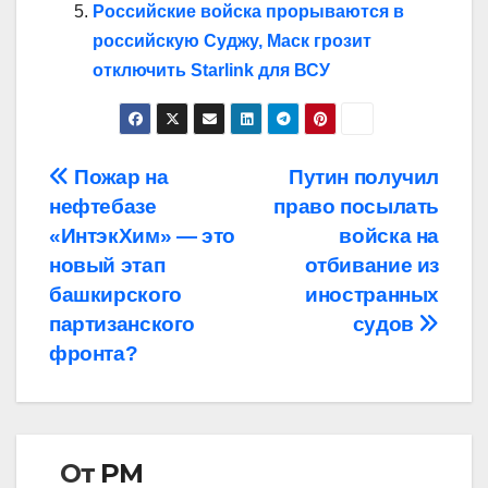
Российские войска прорываются в
российскую Суджу, Маск грозит
отключить Starlink для ВСУ
Навигация
Пожар на
Путин получил
нефтебазе
право посылать
по
«ИнтэкХим» — это
войска на
записям
новый этап
отбивание из
башкирского
иностранных
партизанского
судов
фронта?
От
РМ