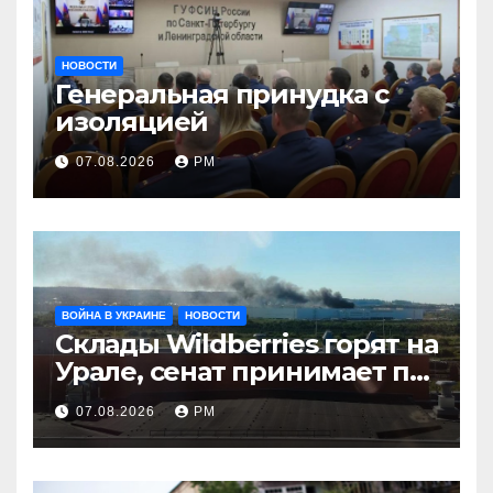
НОВОСТИ
Генеральная принудка с
изоляцией
07.08.2026
РМ
ВОЙНА В УКРАИНЕ
НОВОСТИ
Склады Wildberries горят на
Урале, сенат принимает по
Грэму закон
07.08.2026
РМ