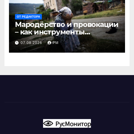
ОТ РЕДАКТОРА
Мародёрство и провокации
– как инструменты
современной политики
07.08.2026
РМ
России