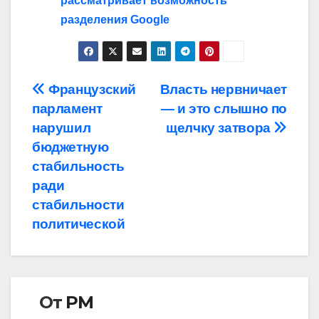
рассматривает возможность
разделения Google
Навигация
Французский
Власть нервничает
парламент
— и это слышно по
по
нарушил
щелчку затвора
записям
бюджетную
стабильность
ради
стабильности
политической
От
РМ