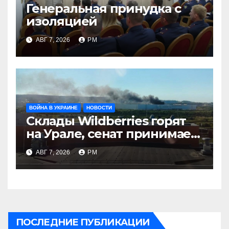
Генеральная принудка с
изоляцией
АВГ 7, 2026
РМ
ВОЙНА В УКРАИНЕ
НОВОСТИ
Склады Wildberries горят
на Урале, сенат принимает
по Грэму закон
АВГ 7, 2026
РМ
ПОСЛЕДНИЕ ПУБЛИКАЦИИ