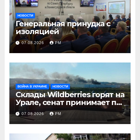
НОВОСТИ
Генеральная принудка с
изоляцией
07.08.2026
РМ
ВОЙНА В УКРАИНЕ
НОВОСТИ
Склады Wildberries горят на
Урале, сенат принимает по
Грэму закон
07.08.2026
РМ