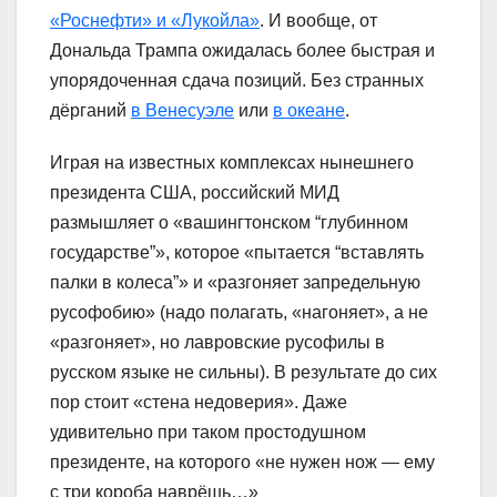
«Роснефти» и «Лукойла»
. И вообще, от
Дональда Трампа ожидалась более быстрая и
упорядоченная сдача позиций. Без странных
дёрганий
в Венесуэле
или
в океане
.
Играя на известных комплексах нынешнего
президента США, российский МИД
размышляет о «вашингтонском “глубинном
государстве”», которое «пытается “вставлять
палки в колеса”» и «разгоняет запредельную
русофобию» (надо полагать, «нагоняет», а не
«разгоняет», но лавровские русофилы в
русском языке не сильны). В результате до сих
пор стоит «стена недоверия». Даже
удивительно при таком простодушном
президенте, на которого «не нужен нож — ему
с три короба наврёшь…»