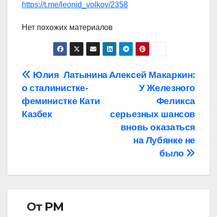
https://t.me/leonid_volkov/2358
Нет похожих материалов
Навигация
Юлия Латынина
Алексей Макаркин:
о сталинистке-
У Железного
по
феминистке Кати
Феликса
записям
Казбек
серьезных шансов
вновь оказаться
на Лубянке не
было
От
РМ