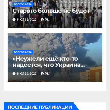
БЛОГОСФЕРА
Старого больше не будет
ИЮЛ 31, 2026
РМ
БЛОГОСФЕРА
«Неужели ещё кто-то
надеется, что Украина
будет действовать
ИЮЛ 19, 2026
РМ
непоследовательно?»
ПОСЛЕДНИЕ ПУБЛИКАЦИИ