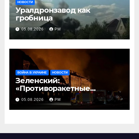
НОВОСТИ
Уралдронзавод как
гробница
05.08.2026
РМ
ВОЙНА В УКРАИНЕ
НОВОСТИ
Зеленский:
«Противоракетные
средства могли бы спасти
05.08.2026
РМ
погибших сегодня»