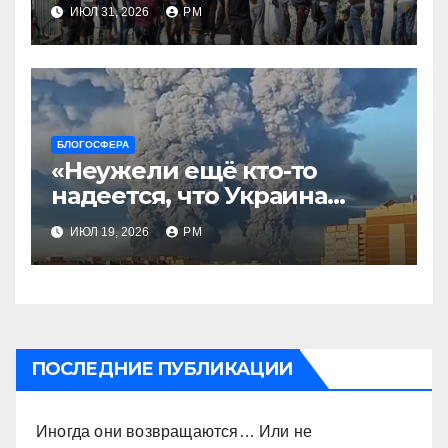
ИЮЛ 31, 2026
РМ
БЛОГОСФЕРА
«Неужели ещё кто-то
надеется, что Украина
будет действовать
ИЮЛ 19, 2026
РМ
непоследовательно?»
ПОСЛЕДНИЕ ПУБЛИКАЦИИ
Иногда они возвращаются… Или не