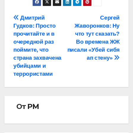
Навигация
Дмитрий
Сергей
Гудков: Просто
Жаворонков: Ну
по
прочитайте и в
что тут сказать?
записям
очередной раз
Во времена ЖЖ
поймите, что
писали «Убей сибя
страна захвачена
ап стену»
убийцами и
террористами
От
РМ