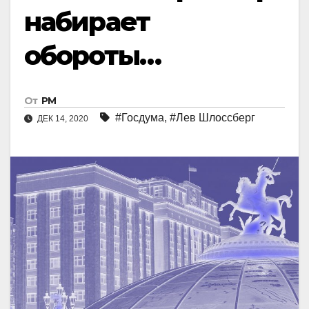
набирает
обороты…
От
РМ
#Госдума
,
#Лев Шлоссберг
ДЕК 14, 2020