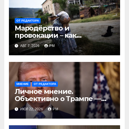
ОТ РЕДАКТОРА
Мародёрство и
провокации – как
инструменты современной
АВГ 7, 2026
РМ
политики России
МНЕНИЕ
ОТ РЕДАКТОРА
Личное мнение.
Объективно о Трампе —
проблемы реалиста
ИЮЛ 22, 2026
РМ