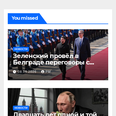
You missed
НОВОСТИ
Зеленский провёл в
Белграде переговоры с
Вучичем
08.08.2026
РМ
НОВОСТИ
Двадцать лет одной и той