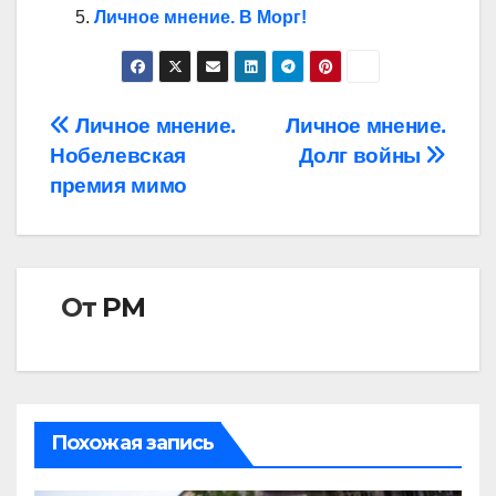
Личное мнение. В Морг!
Навигация
Личное мнение.
Личное мнение.
Нобелевская
Долг войны
по
премия мимо
записям
От
РМ
Похожая запись