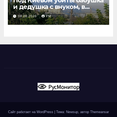
Под Киевом убиты бабушка
и дедушка с внуком, в
Поволжье и на Кубани
08.08.2026
РМ
вновь горят НПЗ
Сайт работает на WordPress
|
Тема: Newsup, автор
Themeansar