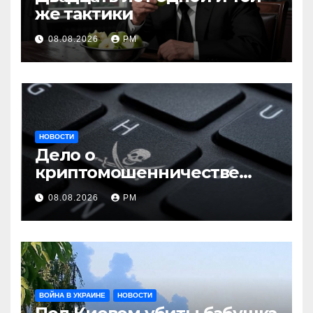
же тактики
08.08.2026
РМ
НОВОСТИ
Дело о
криптомошенничестве
оборачивают в содействие
08.08.2026
РМ
терроризму
ВОЙНА В УКРАИНЕ
НОВОСТИ