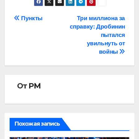
Навигация
Пункты
Три миллиона за
справку: Дробинин
по
пытался
записям
увильнуть от
войны
От
РМ
Похожая запись