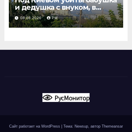
и дедушка с внуком, в
Поволжье и на Кубани
08.08.2026
РМ
вновь горят НПЗ
Сайт работает на WordPress
|
Тема: Newsup, автор
Themeansar