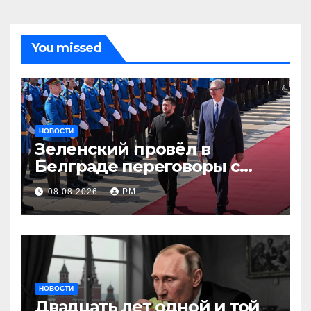
You missed
НОВОСТИ
Зеленский провёл в
Белграде переговоры с
Вучичем
08.08.2026
РМ
НОВОСТИ
Двадцать лет одной и той