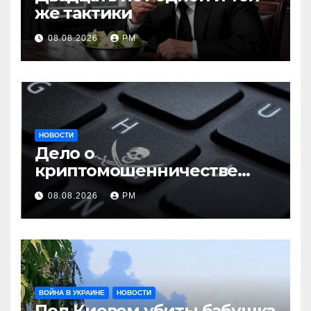
же тактики
08.08.2026
РМ
НОВОСТИ
Дело о
криптомошенничестве
оборачивают в содействие
08.08.2026
РМ
терроризму
ВОЙНА В УКРАИНЕ
НОВОСТИ
Под Киевом убиты бабушка