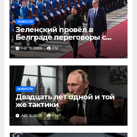
НОВОСТИ
Зеленский провёл в
Белграде переговоры с
Вучичем
АВГ 8, 2026
РМ
НОВОСТИ
Двадцать лет одной и той
же тактики
АВГ 8, 2026
РМ