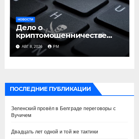
НОВОСТИ
Дело о
криптомошенничестве
оборачивают в содействие
АВГ 8, 2026
РМ
терроризму
ПОСЛЕДНИЕ ПУБЛИКАЦИИ
Зеленский провёл в Белграде переговоры с
Вучичем
Двадцать лет одной и той же тактики