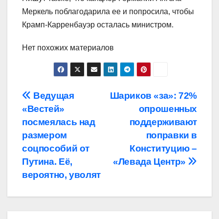
Меркель поблагодарила ее и попросила, чтобы
Крамп-Карренбауэр осталась министром.
Нет похожих материалов
Навигация
Ведущая
Шариков «за»: 72%
«Вестей»
опрошенных
по
посмеялась над
поддерживают
записям
размером
поправки в
соцпособий от
Конституцию –
Путина. Её,
«Левада Центр»
вероятно, уволят