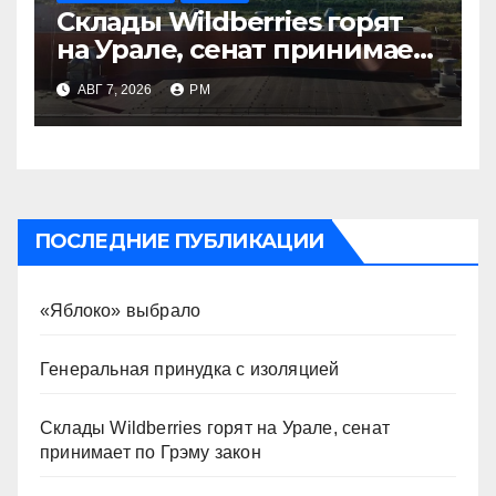
Склады Wildberries горят
на Урале, сенат принимает
по Грэму закон
АВГ 7, 2026
РМ
ПОСЛЕДНИЕ ПУБЛИКАЦИИ
«Яблоко» выбрало
Генеральная принудка с изоляцией
Склады Wildberries горят на Урале, сенат
принимает по Грэму закон