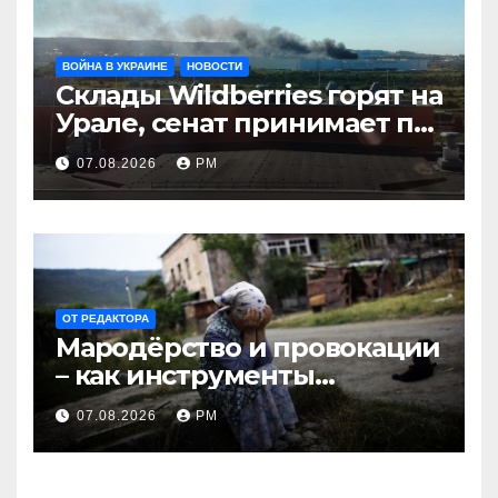
ВОЙНА В УКРАИНЕ
НОВОСТИ
Склады Wildberries горят на
Урале, сенат принимает по
Грэму закон
07.08.2026
РМ
ОТ РЕДАКТОРА
Мародёрство и провокации
– как инструменты
современной политики
07.08.2026
РМ
России