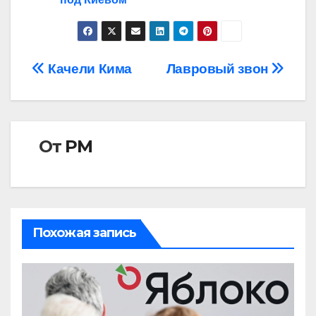
Навигация
Качели Кима
Лавровый звон
по
записям
От
РМ
Похожая запись