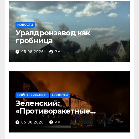
НОВОСТИ
Уралдронзавод как
гробница
05.08.2026
РМ
ВОЙНА В УКРАИНЕ
НОВОСТИ
Зеленский:
«Противоракетные
средства могли бы спасти
05.08.2026
РМ
погибших сегодня»