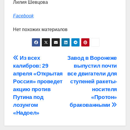
Лилия Шевцова
Facebook
Нет похожих материалов
Навигация
Из всех
Завод в Воронеже
калибров: 29
выпустил почти
по
апреля «Открытая
все двигатели для
записям
Россия» проведет
ступеней ракеты-
акцию против
носителя
Путина под
«Протон»
лозунгом
бракованными
«Надоел»