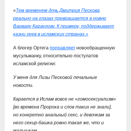
«
Тем временем дочь Дмитрия Пескова
реально на глазах превращается в новую
Варвару Караулову. К примеру, поддерживает
казни геев в исламских странах.»
А блогер Ортега
поправляет
новообращенную
мусульманку, относительно постулатов
исламской религии:
У меня для Лизы Песковой печальные
новости.
Карается в Ислам вовсе не «гомосексуализм»
[во времена Пророка и слов таких не знали],
но конкретно анальный секс, и девочкам за
него секир-башка ровно такая же, что и
мальчикам.