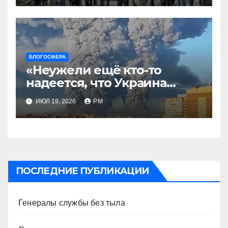
БЛОГОСФЕРА
«Неужели ещё кто-то
надеется, что Украина
будет действовать
ИЮЛ 19, 2026
РМ
непоследовательно?»
ПОСЛЕДНИЕ ПУБЛИКАЦИИ
Генералы службы без тыла