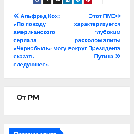
Навигация
Альфред Кох:
Этот ПМЭФ
«По поводу
характеризуется
по
американского
глубоким
записям
сериала
расколом элиты
«Чернобыль» могу
вокруг Президента
сказать
Путина
следующее»
От
РМ