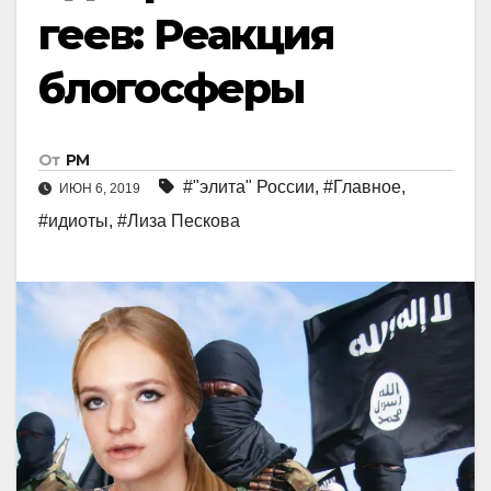
геев: Реакция
блогосферы
От
РМ
#"элита" России
,
#Главное
,
ИЮН 6, 2019
#идиоты
,
#Лиза Пескова