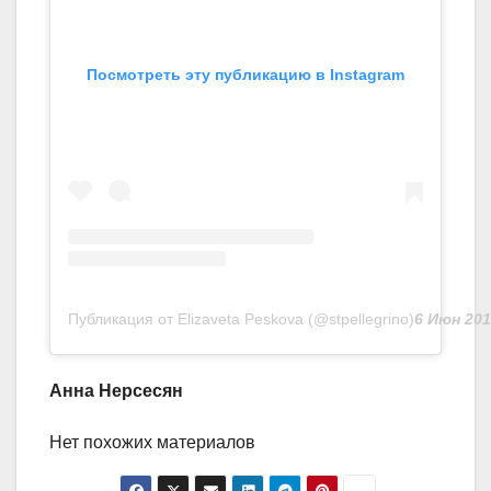
Посмотреть эту публикацию в Instagram
Публикация от Elizaveta Peskova (@stpellegrino)
6 Июн 201
Анна Нерсесян
Нет похожих материалов