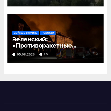
ВОЙНА В УКРАИНЕ
НОВОСТИ
Зеленский:
«Противоракетные
средства могли бы спасти
05.08.2026
РМ
погибших сегодня»