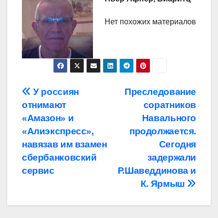
Нет похожих материалов
Навигация
У россиян
Преследование
отнимают
соратников
по
«Амазон» и
Навального
записям
«Алиэкспресс»,
продолжается.
навязав им взамен
Сегодня
сбербанковский
задержали
сервис
Р.Шаведдинова и
К. Ярмыш