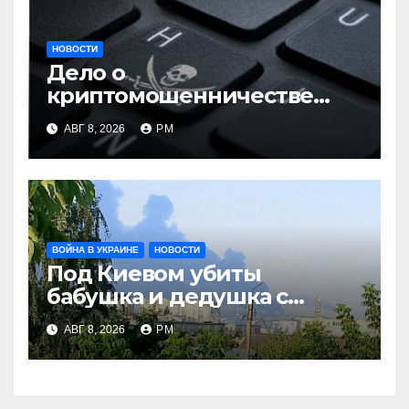
НОВОСТИ
Дело о
криптомошенничестве
оборачивают в содействие
АВГ 8, 2026
РМ
терроризму
ВОЙНА В УКРАИНЕ
НОВОСТИ
Под Киевом убиты
бабушка и дедушка с
внуком, в Поволжье и на
АВГ 8, 2026
РМ
Кубани вновь горят НПЗ