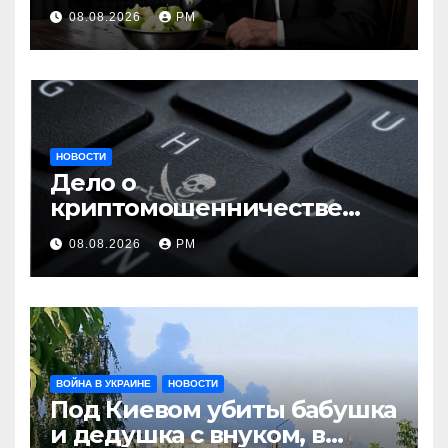
08.08.2026
РМ
НОВОСТИ
Дело о
криптомошенничестве
оборачивают в содействие
08.08.2026
РМ
терроризму
ВОЙНА В УКРАИНЕ
НОВОСТИ
Под Киевом убиты бабушка
и дедушка с внуком, в