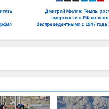
итать
Дмитрий Милин: Темпы рос
смертности в РФ являют
орфа?
беспрецедентными с 1947 года