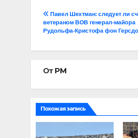
Навигация
Павел Шехтман: следует ли сч
ветераном ВОВ генерал-майора
по
Рудольфа-Кристофа фон Герсд
записям
От
РМ
Похожая запись