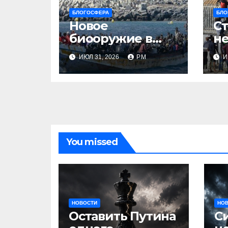
БЛОГОСФЕРА
БЛО
Новое
Ст
биооружие в
не
Сеуте
ИЮЛ 31, 2026
РМ
И
You missed
НОВОСТИ
НО
Оставить Путина
С