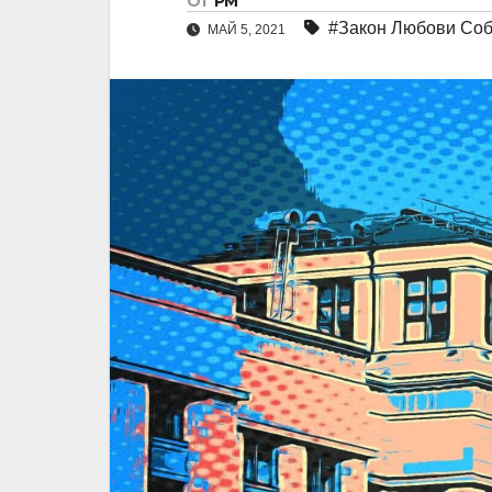
От
РМ
#Закон Любови Со
МАЙ 5, 2021