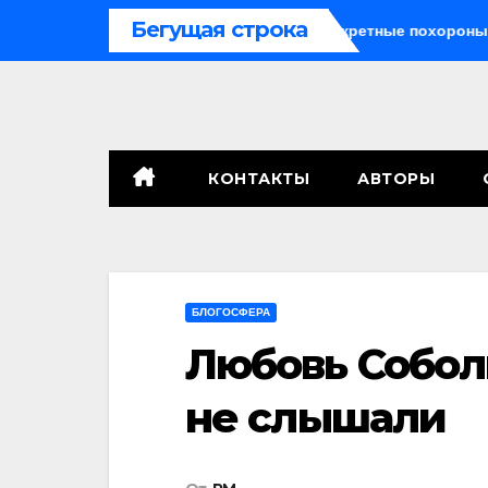
Перейти
Бегущая строка
ь
Саботажный фронт
Секретные похороны заставл
к
содержимому
КОНТАКТЫ
АВТОРЫ
БЛОГОСФЕРА
Любовь Собол
не слышали