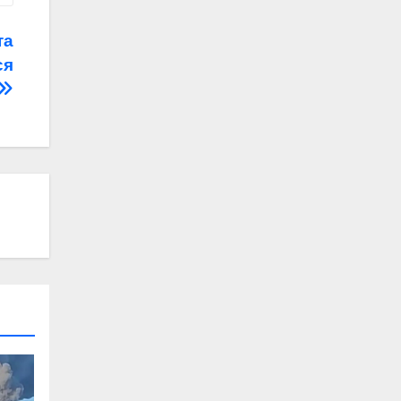
та
ся