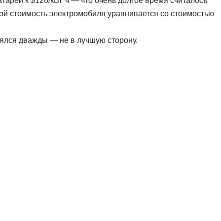
тареи к $126/кВт*ч — что очень долгое время считалось
рой стоимость электромобиля уравнивается со стоимостью
нялся дважды — не в лучшую сторону.