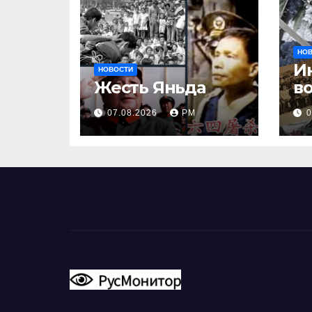
НО
И
НОВОСТИ
Жесть Яньда
в
И
07.08.2026
РМ
0
в