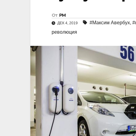
От
РМ
#Максим Авербух
,
#
ДЕК 4, 2019
революция