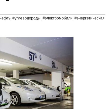
нефть
,
#углеводороды
,
#электромобили
,
#энергетическая