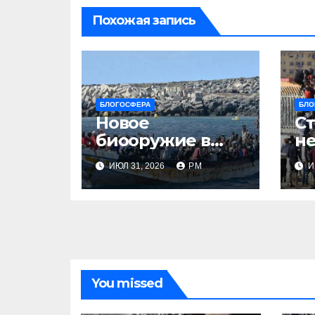
Похожая запись
БЛОГОСФЕРА
БЛО
Новое
Ст
биооружие в
не
Сеуте
ИЮЛ 31, 2026
РМ
И
You missed