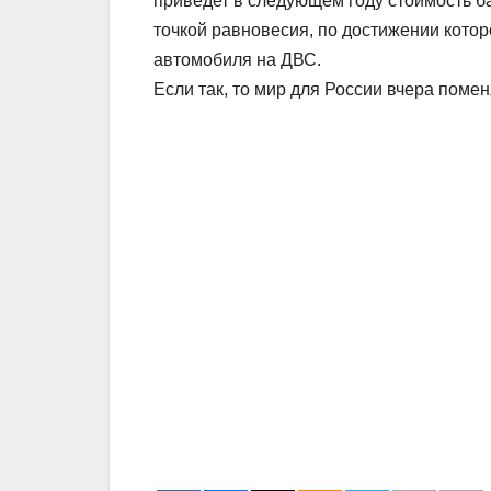
приведет в следующем году стоимость ба
точкой равновесия, по достижении кото
автомобиля на ДВС.
Если так, то мир для России вчера поме