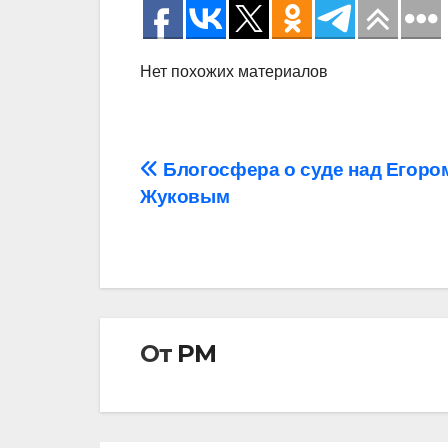
Нет похожих материалов
Навигация
Блогосфера о суде над Егоро
Жуковым
по
записям
От
РМ