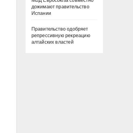
МВД Евросоюза совместно
дожимают правительство
Испании
Правительство одобряет
репрессивную рекреацию
алтайских властей