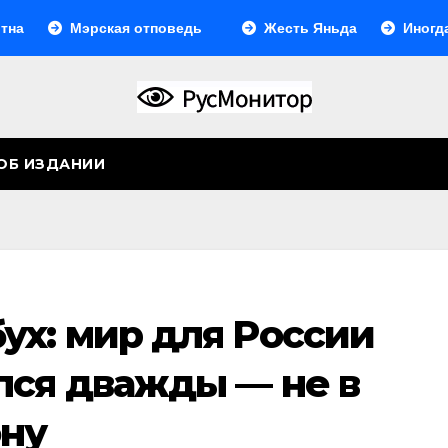
Мэрская отповедь
Жесть Яньда
Иногда они 
ОБ ИЗДАНИИ
ух: мир для России
лся дважды — не в
ону