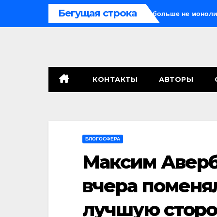
Перейти
Бегущая строка
тавить Путина одного
Система больше не монолитна
к
содержимому
КОНТАКТЫ
АВТОРЫ
БЛОГОСФЕРА
Максим Аверб
вчера поменя
лучшую стор