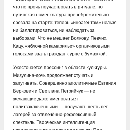
что не прочь поучаствовать в ритуале, но
путинская номенклатура пренебрежительно
срезала на старте: теперь «иноагентам» нельзя
ни баллотироваться, ни наблюдать за
выборами. Что не мешает Волкову, Певчих,
Кацу, «яблочной камарилье» органчиковыми
голосами звать граждан к урне с бумажкой.
Ужесточается прессинг в области культуры.
Мизулина-дочь продолжает стучать и
запугивать. Совершенно аполитичные Евгения
Беркович и Светлана Петрийчук — не
желающие даже именоваться
политзаключёнными — получают шесть лет
лагерей за отвлечённо-рефлексивный
спектакль. Творческая интеллигенция