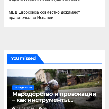
МВД Евросоюза совместно дожимают
правительство Испании
You missed
ОТ РЕДАКТОРА
Мародёрство и провокации
– как инструменты
современной политики
07.08.2026
РМ