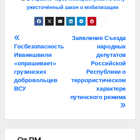
ужесточённый закон о мобилизации
Навигация
Заявление Съезда
Госбезопасность
народных
по
Иванишвили
депутатов
записям
«опрашивает»
Российской
грузинских
Республики о
добровольцев
террористическом
ВСУ
характере
путинского режима
От
РМ